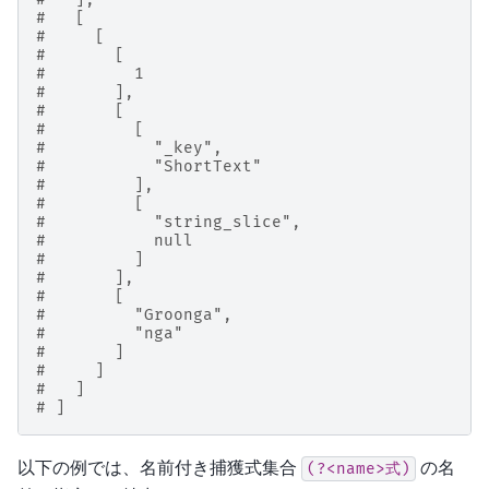
#   [
#     [
#       [
#         1
#       ],
#       [
#         [
#           "_key",
#           "ShortText"
#         ],
#         [
#           "string_slice",
#           null
#         ]
#       ],
#       [
#         "Groonga",
#         "nga"
#       ]
#     ]
#   ]
# ]
以下の例では、名前付き捕獲式集合
の名
(?<name>式)