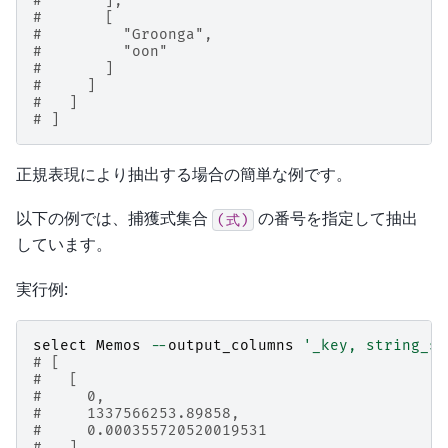
#       ],
#       [
#         "Groonga",
#         "oon"
#       ]
#     ]
#   ]
# ]
正規表現により抽出する場合の簡単な例です。
以下の例では、捕獲式集合
の番号を指定して抽出
(式)
しています。
実行例:
select
Memos
--
output_columns
'_key, string_sl
# [
#   [
#     0,
#     1337566253.89858,
#     0.000355720520019531
#   ],