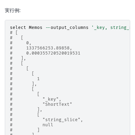
実行例:
select
Memos
--
output_columns
'_key, string_sl
# [
#   [
#     0,
#     1337566253.89858,
#     0.000355720520019531
#   ],
#   [
#     [
#       [
#         1
#       ],
#       [
#         [
#           "_key",
#           "ShortText"
#         ],
#         [
#           "string_slice",
#           null
#         ]