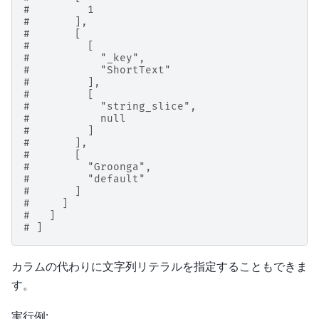
#         1
#       ],
#       [
#         [
#           "_key",
#           "ShortText"
#         ],
#         [
#           "string_slice",
#           null
#         ]
#       ],
#       [
#         "Groonga",
#         "default"
#       ]
#     ]
#   ]
# ]
カラムの代わりに文字列リテラルを指定することもできま
す。
実行例: