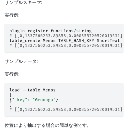
サンプルスキーマ:
実行例:
plugin_register
functions
/
string
# [[0,1337566253.89858,0.000355720520019531],t
table_create
Memos
TABLE_HASH_KEY
ShortText
# [[0,1337566253.89858,0.000355720520019531],t
サンプルデータ:
実行例:
load
--
table
Memos
[
{
"_key"
:
"Groonga"
}
]
# [[0,1337566253.89858,0.000355720520019531],1
位置により抽出する場合の簡単な例です。