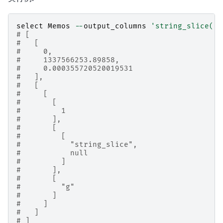
select
Memos
--
output_columns
'string_slice("G
# [
#   [
#     0,
#     1337566253.89858,
#     0.000355720520019531
#   ],
#   [
#     [
#       [
#         1
#       ],
#       [
#         [
#           "string_slice",
#           null
#         ]
#       ],
#       [
#         "g"
#       ]
#     ]
#   ]
# ]