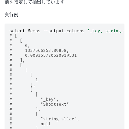
前を指定して抽出しています。
実行例:
select
Memos
--
output_columns
'_key, string_sl
# [
#   [
#     0,
#     1337566253.89858,
#     0.000355720520019531
#   ],
#   [
#     [
#       [
#         1
#       ],
#       [
#         [
#           "_key",
#           "ShortText"
#         ],
#         [
#           "string_slice",
#           null
#         ]