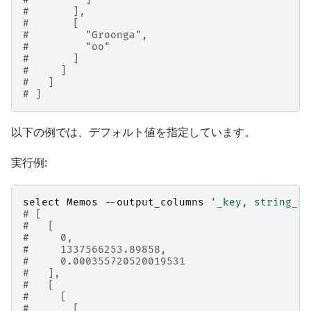
#       ],
#       [
#         "Groonga",
#         "oo"
#       ]
#     ]
#   ]
# ]
以下の例では、デフォルト値を指定しています。
実行例:
select
Memos
--
output_columns
'_key, string_sl
# [
#   [
#     0,
#     1337566253.89858,
#     0.000355720520019531
#   ],
#   [
#     [
#       [