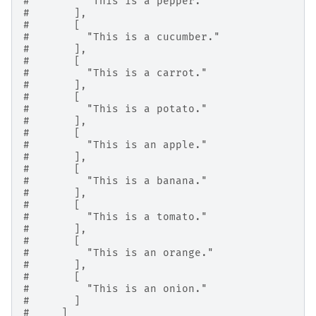
#         "This is a pepper."
#       ],
#       [
#         "This is a cucumber."
#       ],
#       [
#         "This is a carrot."
#       ],
#       [
#         "This is a potato."
#       ],
#       [
#         "This is an apple."
#       ],
#       [
#         "This is a banana."
#       ],
#       [
#         "This is a tomato."
#       ],
#       [
#         "This is an orange."
#       ],
#       [
#         "This is an onion."
#       ]
#     ]