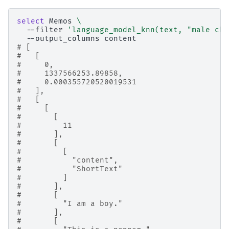
select
Memos
\
--filter
'language_model_knn(text, "male chi
--output_columns
# [
#   [
#     0,
#     1337566253.89858,
#     0.000355720520019531
#   ],
#   [
#     [
#       [
#         11
#       ],
#       [
#         [
#           "content",
#           "ShortText"
#         ]
#       ],
#       [
#         "I am a boy."
#       ],
#       [