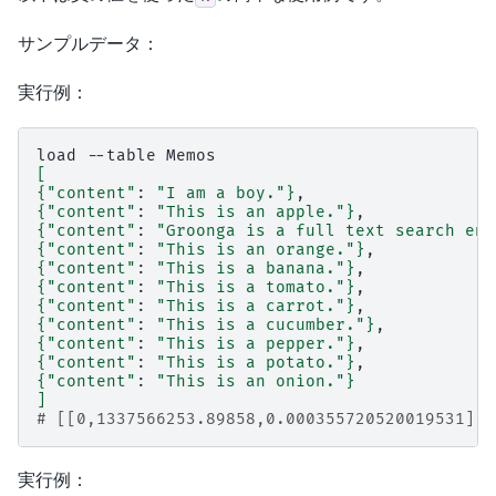
サンプルデータ：
実行例：
load
--table
[
{
"content"
:
"I am a boy."
}
{
"content"
:
"This is an apple."
}
{
"content"
:
"Groonga is a full text search eng
{
"content"
:
"This is an orange."
}
{
"content"
:
"This is a banana."
}
{
"content"
:
"This is a tomato."
}
{
"content"
:
"This is a carrot."
}
{
"content"
:
"This is a cucumber."
}
{
"content"
:
"This is a pepper."
}
{
"content"
:
"This is a potato."
}
{
"content"
:
"This is an onion."
}
]
# [[0,1337566253.89858,0.000355720520019531],1
実行例：