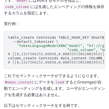
です。
には利用するモデルを指定し、
model
には生成したエンベディングの情報を保存
code_column
するカラムを指定します。
実行例：
table_create
Centroids
TABLE_HASH_KEY
ShortBin
--default_tokenizer
\
'TokenLanguageModelKNN("model", "hf:///gro
                           "code_column", "emb
# [[0,1337566253.89858,0.000355720520019531],t
column_create
Centroids
data_content
COLUMN_IN
# [[0,1337566253.89858,0.000355720520019531],t
これでセマンティックサーチができるようになります。
にデータを
するとGroongaが自
Memos.content
load
動でエンべディングを生成します。ユーザがエンべディン
グを生成する必要はありません。
以下はセマンティックサーチをする例です。