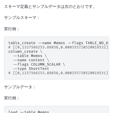
スキーマ定義とサンプルデータは次のとおりです。
サンプルスキーマ：
実行例：
table_create
--name
Memos
--flags
# [[0,1337566253.89858,0.000355720520019531],t
column_create
\
--table
Memos
\
--name
content
\
--flags
COLUMN_SCALAR
\
--type
# [[0,1337566253.89858,0.000355720520019531],t
サンプルデータ：
実行例：
load
--table