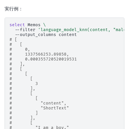
実行例：
select
Memos
\
--filter
'language_model_knn(content, "male 
--output_columns
# [
#   [
#     0,
#     1337566253.89858,
#     0.000355720520019531
#   ],
#   [
#     [
#       [
#         3
#       ],
#       [
#         [
#           "content",
#           "ShortText"
#         ]
#       ],
#       [
#         "I am a boy."