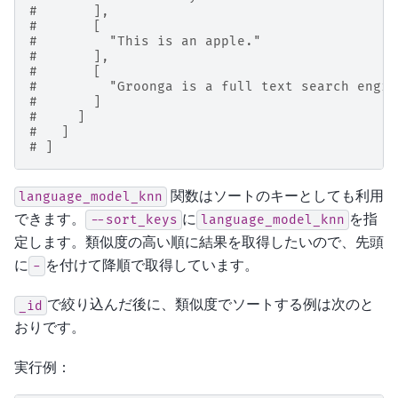
#       ],
#       [
#         "This is an apple."
#       ],
#       [
#         "Groonga is a full text search engin
#       ]
#     ]
#   ]
# ]
関数はソートのキーとしても利用
language_model_knn
できます。
に
を指
--sort_keys
language_model_knn
定します。類似度の高い順に結果を取得したいので、先頭
に
を付けて降順で取得しています。
-
で絞り込んだ後に、類似度でソートする例は次のと
_id
おりです。
実行例：