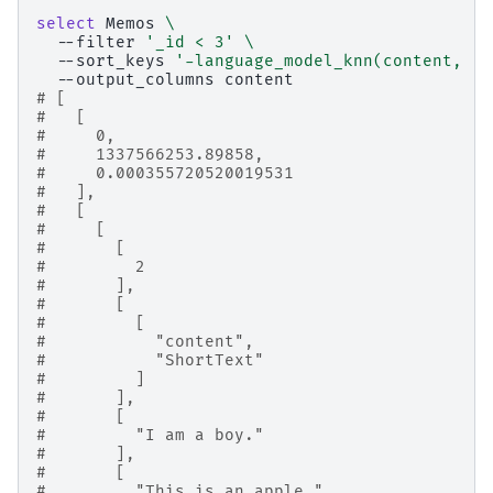
select
Memos
\
--filter
'_id < 3'
\
--sort_keys
'-language_model_knn(content, "m
--output_columns
# [
#   [
#     0,
#     1337566253.89858,
#     0.000355720520019531
#   ],
#   [
#     [
#       [
#         2
#       ],
#       [
#         [
#           "content",
#           "ShortText"
#         ]
#       ],
#       [
#         "I am a boy."
#       ],
#       [
#         "This is an apple."