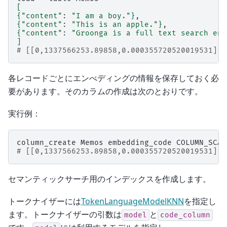
[
{
"content"
:
"I am a boy."
}
{
"content"
:
"This is an apple."
}
{
"content"
:
"Groonga is a full text search eng
]
# [[0,1337566253.89858,0.000355720520019531],3
各レコードごとにエンべディングの情報を保存しておく必
要があります。そのカラムの作成は次のとおりです。
実行例：
column_create
Memos
embedding_code
COLUMN_SCAL
# [[0,1337566253.89858,0.000355720520019531],t
セマンティックサーチ用のインデックスを作成します。
トークナイザーには
TokenLanguageModelKNN
を指定し
ます。トークナイザーの引数は
と
model
code_column