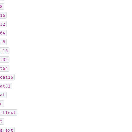
8
16
32
64
t8
t16
t32
t64
oat16
at32
at
e
rtText
t
gText