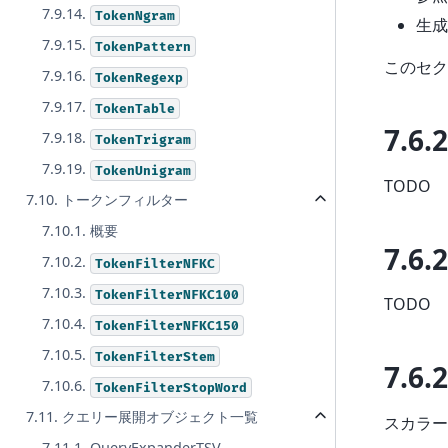
7.9.14.
TokenNgram
生成
7.9.15.
TokenPattern
このセク
7.9.16.
TokenRegexp
7.9.17.
TokenTable
7.6.2
7.9.18.
TokenTrigram
7.9.19.
TokenUnigram
TODO
7.10. トークンフィルター
7.10.1. 概要
7.6.2
7.10.2.
TokenFilterNFKC
7.10.3.
TokenFilterNFKC100
TODO
7.10.4.
TokenFilterNFKC150
7.10.5.
TokenFilterStem
7.6.2
7.10.6.
TokenFilterStopWord
7.11. クエリー展開オブジェクト一覧
スカラ
7.11.1. QueryExpanderTSV