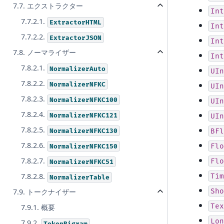
7.7. エクストラクター
Int
7.7.2.1.
ExtractorHTML
Int
7.7.2.2.
ExtractorJSON
Int
7.8. ノーマライザー
Int
7.8.2.1.
NormalizerAuto
UIn
7.8.2.2.
NormalizerNFKC
UIn
7.8.2.3.
NormalizerNFKC100
UIn
7.8.2.4.
NormalizerNFKC121
UIn
7.8.2.5.
NormalizerNFKC130
BFl
7.8.2.6.
Flo
NormalizerNFKC150
7.8.2.7.
Flo
NormalizerNFKC51
7.8.2.8.
Tim
NormalizerTable
Sho
7.9. トークナイザー
Tex
7.9.1. 概要
Lon
7.9.2.
TokenBigram