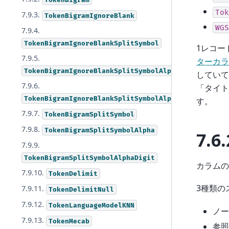
Tok
7.9.3.
TokenBigramIgnoreBlank
WGS
7.9.4.
TokenBigramIgnoreBlankSplitSymbol
1レコー
7.9.5.
ターカラ
TokenBigramIgnoreBlankSplitSymbolAlpha
してい
7.9.6.
「タイト
TokenBigramIgnoreBlankSplitSymbolAlphaDigit
す。
7.9.7.
TokenBigramSplitSymbol
7.9.8.
TokenBigramSplitSymbolAlpha
7.6.
7.9.9.
TokenBigramSplitSymbolAlphaDigit
カラム
7.9.10.
TokenDelimit
3種類の
7.9.11.
TokenDelimitNull
7.9.12.
TokenLanguageModelKNN
ノー
7.9.13.
TokenMecab
参照