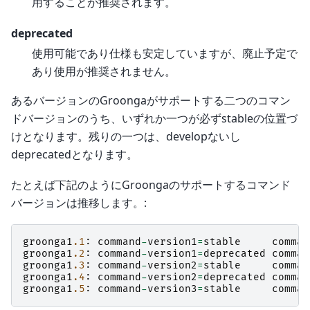
用することが推奨されます。
deprecated
使用可能であり仕様も安定していますが、廃止予定で
あり使用が推奨されません。
あるバージョンのGroongaがサポートする二つのコマン
ドバージョンのうち、いずれか一つが必ずstableの位置づ
けとなります。残りの一つは、developないし
deprecatedとなります。
たとえば下記のようにGroongaのサポートするコマンド
バージョンは推移します。:
groonga1
.1
:
command
-
version1
=
stable
comman
groonga1
.2
:
command
-
version1
=
deprecated
comman
groonga1
.3
:
command
-
version2
=
stable
comman
groonga1
.4
:
command
-
version2
=
deprecated
comman
groonga1
.5
:
command
-
version3
=
stable
comman