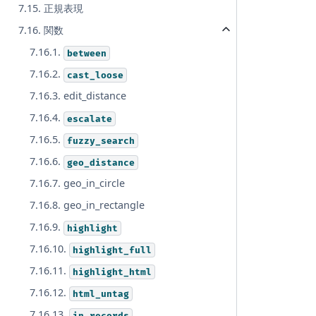
7.15. 正規表現
7.16. 関数
7.16.1.
between
7.16.2.
cast_loose
7.16.3. edit_distance
7.16.4.
escalate
7.16.5.
fuzzy_search
7.16.6.
geo_distance
7.16.7. geo_in_circle
7.16.8. geo_in_rectangle
7.16.9.
highlight
7.16.10.
highlight_full
7.16.11.
highlight_html
7.16.12.
html_untag
7.16.13.
in_records