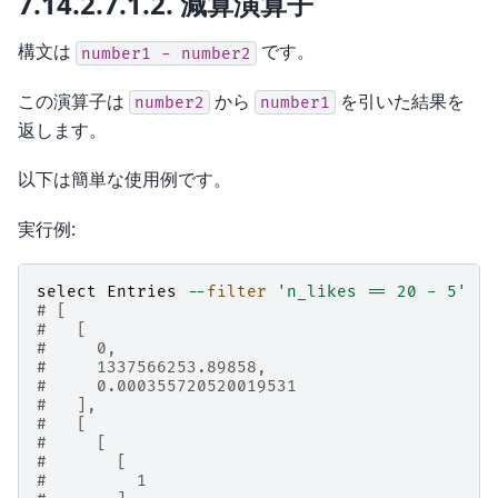
7.14.2.7.1.2.
減算演算子
構文は
です。
number1
-
number2
この演算子は
から
を引いた結果を
number2
number1
返します。
以下は簡単な使用例です。
実行例:
select
Entries
--
filter
'n_likes == 20 - 5'
# [
#   [
#     0,
#     1337566253.89858,
#     0.000355720520019531
#   ],
#   [
#     [
#       [
#         1