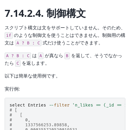
7.14.2.4.
制御構文
スクリプト構文は文をサポートしていません。そのため、
のような制御文を使うことはできません。制御用の構
if
文は
式だけ使うことができます。
A
?
B
:
C
は
が真なら
を返して、そうでなかっ
A
?
B
:
C
A
B
たら
を返します。
C
以下は簡単な使用例です。
実行例:
select
Entries
--
filter
'n_likes == (_id == 1 
# [
#   [
#     0,
#     1337566253.89858,
#     0.000355720520019531