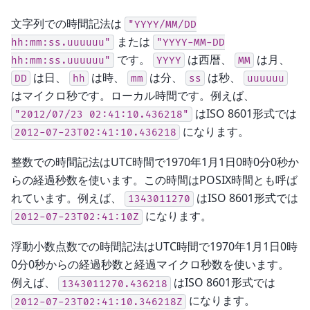
文字列での時間記法は
"YYYY/MM/DD
または
hh:mm:ss.uuuuuu"
"YYYY-MM-DD
です。
は西暦、
は月、
hh:mm:ss.uuuuuu"
YYYY
MM
は日、
は時、
は分、
は秒、
DD
hh
mm
ss
uuuuuu
はマイクロ秒です。ローカル時間です。例えば、
はISO 8601形式では
"2012/07/23
02:41:10.436218"
になります。
2012-07-23T02:41:10.436218
整数での時間記法はUTC時間で1970年1月1日0時0分0秒か
らの経過秒数を使います。この時間はPOSIX時間とも呼ば
れています。例えば、
はISO 8601形式では
1343011270
になります。
2012-07-23T02:41:10Z
浮動小数点数での時間記法はUTC時間で1970年1月1日0時
0分0秒からの経過秒数と経過マイクロ秒数を使います。
例えば、
はISO 8601形式では
1343011270.436218
になります。
2012-07-23T02:41:10.346218Z