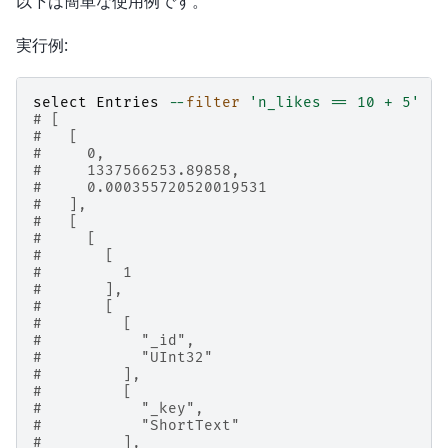
以下は簡単な使用例です。
実行例:
select
Entries
--
filter
'n_likes == 10 + 5'
# [
#   [
#     0,
#     1337566253.89858,
#     0.000355720520019531
#   ],
#   [
#     [
#       [
#         1
#       ],
#       [
#         [
#           "_id",
#           "UInt32"
#         ],
#         [
#           "_key",
#           "ShortText"
#         ],