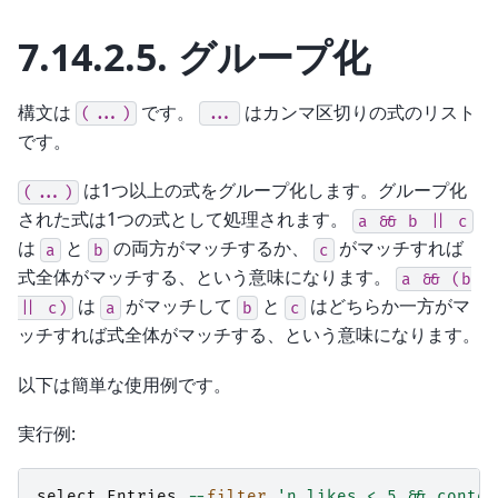
7.14.2.5.
グループ化
構文は
です。
はカンマ区切りの式のリスト
(...)
...
です。
は1つ以上の式をグループ化します。グループ化
(...)
された式は1つの式として処理されます。
a
&&
b
||
c
は
と
の両方がマッチするか、
がマッチすれば
a
b
c
式全体がマッチする、という意味になります。
a
&&
(b
は
がマッチして
と
はどちらか一方がマ
||
c)
a
b
c
ッチすれば式全体がマッチする、という意味になります。
以下は簡単な使用例です。
実行例:
select
Entries
--
filter
'n_likes < 5 && conten