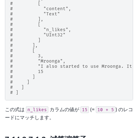
#         [
#           "content",
#           "Text"
#         ],
#         [
#           "n_likes",
#           "UInt32"
#         ]
#       ],
#       [
#         3,
#         "Mroonga",
#         "I also started to use Mroonga. It's
#         15
#       ]
#     ]
#   ]
# ]
この式は
カラムの値が
(=
) のレコ
n_likes
15
10
+
5
ードにマッチします。