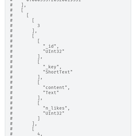
#   ],
#   [
#     [
#       [
#         3
#       ],
#       [
#         [
#           "_id",
#           "UInt32"
#         ],
#         [
#           "_key",
#           "ShortText"
#         ],
#         [
#           "content",
#           "Text"
#         ],
#         [
#           "n_likes",
#           "UInt32"
#         ]
#       ],
#       [
#         4,