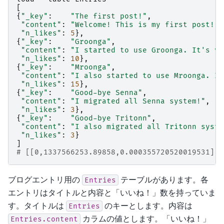
[
{
"_key"
:
"The first post!"
,
"content"
:
"Welcome! This is my first post!"
,
"n_likes"
:
5
},
{
"_key"
:
"Groonga"
,
"content"
:
"I started to use Groonga. It's ve
"n_likes"
:
10
},
{
"_key"
:
"Mroonga"
,
"content"
:
"I also started to use Mroonga. It
"n_likes"
:
15
},
{
"_key"
:
"Good-bye Senna"
,
"content"
:
"I migrated all Senna system!"
,
"n_likes"
:
3
},
{
"_key"
:
"Good-bye Tritonn"
,
"content"
:
"I also migrated all Tritonn syste
"n_likes"
:
3
}
]
# [[0,1337566253.89858,0.000355720520019531],5
ブログエントリ用の
テーブルがあります。各
Entries
エントリはタイトルと内容と「いいね！」数を持っていま
す。タイトルは
のキーとします。内容は
Entries
カラムの値とします。「いいね！」
Entries.content