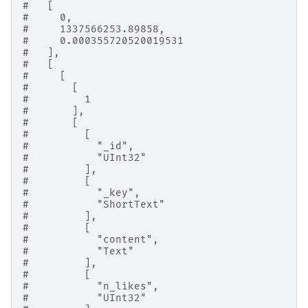
#   [
#     0,
#     1337566253.89858,
#     0.000355720520019531
#   ],
#   [
#     [
#       [
#         1
#       ],
#       [
#         [
#           "_id",
#           "UInt32"
#         ],
#         [
#           "_key",
#           "ShortText"
#         ],
#         [
#           "content",
#           "Text"
#         ],
#         [
#           "n_likes",
#           "UInt32"