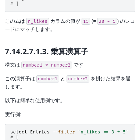
# ]
この式は
カラムの値が
(=
) のレコ
n_likes
15
20
-
5
ードにマッチします。
7.14.2.7.1.3.
乗算演算子
構文は
です。
number1
*
number2
この演算子は
と
を掛けた結果を返
number1
number2
します。
以下は簡単な使用例です。
実行例:
select
Entries
--
filter
'n_likes == 3 * 5'
# [