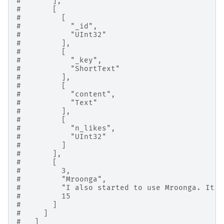
#       ],
#       [
#         [
#           "_id",
#           "UInt32"
#         ],
#         [
#           "_key",
#           "ShortText"
#         ],
#         [
#           "content",
#           "Text"
#         ],
#         [
#           "n_likes",
#           "UInt32"
#         ]
#       ],
#       [
#         3,
#         "Mroonga",
#         "I also started to use Mroonga. It's
#         15
#       ]
#     ]
#   ]