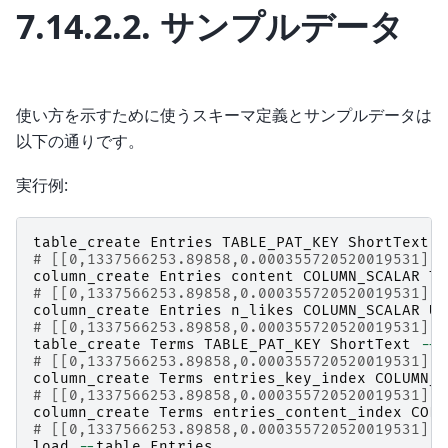
7.14.2.2.
サンプルデータ
使い方を示すために使うスキーマ定義とサンプルデータは
以下の通りです。
実行例:
table_create
Entries
TABLE_PAT_KEY
ShortText
# [[0,1337566253.89858,0.000355720520019531],t
column_create
Entries
content
COLUMN_SCALAR
Te
# [[0,1337566253.89858,0.000355720520019531],t
column_create
Entries
n_likes
COLUMN_SCALAR
UI
# [[0,1337566253.89858,0.000355720520019531],t
table_create
Terms
TABLE_PAT_KEY
ShortText
--
d
# [[0,1337566253.89858,0.000355720520019531],t
column_create
Terms
entries_key_index
COLUMN_I
# [[0,1337566253.89858,0.000355720520019531],t
column_create
Terms
entries_content_index
COLU
# [[0,1337566253.89858,0.000355720520019531],t
load
--
table
Entries