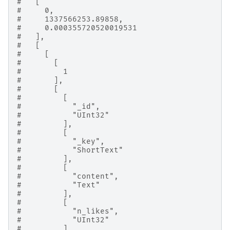
#   [
#     0,
#     1337566253.89858,
#     0.000355720520019531
#   ],
#   [
#     [
#       [
#         1
#       ],
#       [
#         [
#           "_id",
#           "UInt32"
#         ],
#         [
#           "_key",
#           "ShortText"
#         ],
#         [
#           "content",
#           "Text"
#         ],
#         [
#           "n_likes",
#           "UInt32"
#         ]