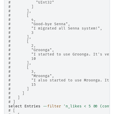
#           "UInt32"
#         ]
#       ],
#       [
#         4,
#         "Good-bye Senna",
#         "I migrated all Senna system!",
#         3
#       ],
#       [
#         2,
#         "Groonga",
#         "I started to use Groonga. It's very
#         10
#       ],
#       [
#         3,
#         "Mroonga",
#         "I also started to use Mroonga. It's
#         15
#       ]
#     ]
#   ]
# ]
select
Entries
--
filter
'n_likes < 5 && (conte
# [