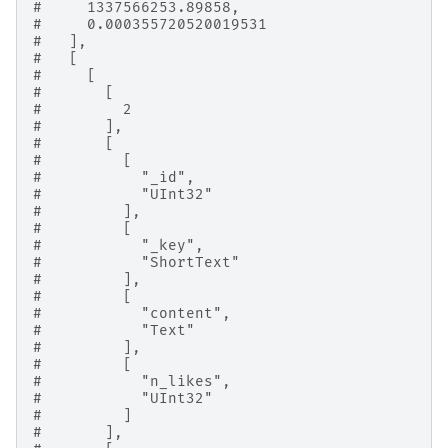
#     1337566253.89858,
#     0.000355720520019531
#   ],
#   [
#     [
#       [
#         2
#       ],
#       [
#         [
#           "_id",
#           "UInt32"
#         ],
#         [
#           "_key",
#           "ShortText"
#         ],
#         [
#           "content",
#           "Text"
#         ],
#         [
#           "n_likes",
#           "UInt32"
#         ]
#       ],