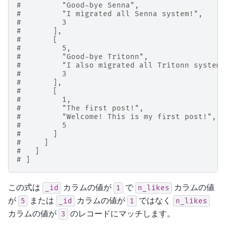
#         "Good-bye Senna",
#         "I migrated all Senna system!",
#         3
#       ],
#       [
#         5,
#         "Good-bye Tritonn",
#         "I also migrated all Tritonn system!
#         3
#       ],
#       [
#         1,
#         "The first post!",
#         "Welcome! This is my first post!",
#         5
#       ]
#     ]
#   ]
# ]
この式は
カラムの値が
で
カラムの値
_id
1
n_likes
が
または
カラムの値が
ではなく
5
_id
1
n_likes
カラムの値が
のレコードにマッチします。
3