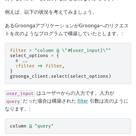
例えば、以下の状況を考えてみましょう。
あるGroongaアプリケーションがGroongaへのリクエス
トを次のようなプログラムで構築していたとします。:
filter
=
"column @ 
\"
#
{user_input}
\"
"
select_options
=
{
# ...
:
filter
=>
filter
,
}
groonga_client
.
select
(
select_options
)
はユーザーからの入力です。入力が
user_input
だった場合は構築された
filter
引数は次のように
query
なります。:
column
@
"query"