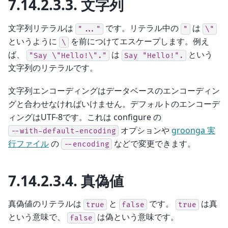
7.14.2.3.3.
文字列
文字列リテラルは
です。リテラル中の
は
"..."
"
\"
というように
を前につけてエスケープします。例え
\
ば、
は
という
"Say
\"Hello!\"."
Say
"Hello!".
文字列のリテラルです。
文字列エンコーディングはデータベースのエンコーディン
グと合わせなければいけません。デフォルトのエンコーデ
ィングはUTF-8です。これは configure の
オプションや
groonga 実
--with-default-encoding
行ファイル
の
などで変更できます。
--encoding
7.14.2.3.4.
真偽値
真偽値のリテラルは
と
です。
は真
true
false
true
という意味で、
は偽という意味です。
false