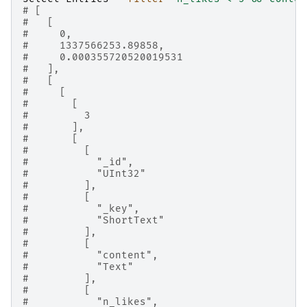
# [
#   [
#     0,
#     1337566253.89858,
#     0.000355720520019531
#   ],
#   [
#     [
#       [
#         3
#       ],
#       [
#         [
#           "_id",
#           "UInt32"
#         ],
#         [
#           "_key",
#           "ShortText"
#         ],
#         [
#           "content",
#           "Text"
#         ],
#         [
#           "n_likes",