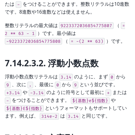
たは
をつけることができます。整数リテラルは10進数
-
です。8進数や16進数などは使えません。
整数リテラルの最大値は
（
9223372036854775807
=
）です。最小値は
2
**
63
-
1
（
）です。
-9223372036854775808
=
-(2
**
63)
7.14.2.3.2.
浮動小数点数
浮動小数点数リテラルは
のように、まず
から
3.14
0
、次に
、最後に
から
という並びです。
9
.
0
9
や
のように符号として最初に
または
+3.14
-3.14
+
をつけることができます。
や
-
${基数}e${指数}
というフォーマットもサポートしてい
${基数}E${指数}
ます。例えば、
は
と同じです。
314e-2
3.14