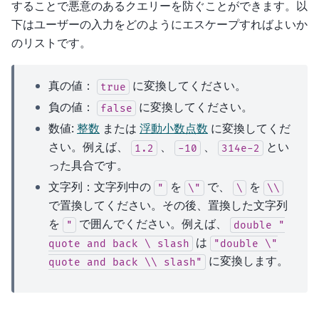
することで悪意のあるクエリーを防ぐことができます。以
下はユーザーの入力をどのようにエスケープすればよいか
のリストです。
真の値：
に変換してください。
true
負の値：
に変換してください。
false
数値:
整数
または
浮動小数点数
に変換してくだ
さい。例えば、
、
、
とい
1.2
-10
314e-2
った具合です。
文字列：文字列中の
を
で、
を
"
\"
\
\\
で置換してください。その後、置換した文字列
を
で囲んでください。例えば、
"
double
"
は
quote
and
back
\
slash
"double
\"
に変換します。
quote
and
back
\\
slash"