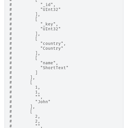
#           "_id",
#           "UInt32"
#         ],
#         [
#           "_key",
#           "UInt32"
#         ],
#         [
#           "country",
#           "Country"
#         ],
#         [
#           "name",
#           "ShortText"
#         ]
#       ],
#       [
#         1,
#         1,
#         "",
#         "John"
#       ],
#       [
#         2,
#         2,
#         "",