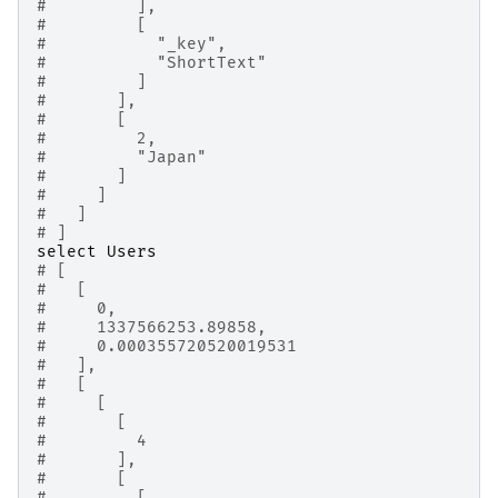
#         ],
#         [
#           "_key",
#           "ShortText"
#         ]
#       ],
#       [
#         2,
#         "Japan"
#       ]
#     ]
#   ]
# ]
select
Users
# [
#   [
#     0,
#     1337566253.89858,
#     0.000355720520019531
#   ],
#   [
#     [
#       [
#         4
#       ],
#       [
#         [