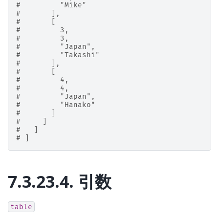
#         "Mike"
#       ],
#       [
#         3,
#         3,
#         "Japan",
#         "Takashi"
#       ],
#       [
#         4,
#         4,
#         "Japan",
#         "Hanako"
#       ]
#     ]
#   ]
# ]
7.3.23.4.
引数
table