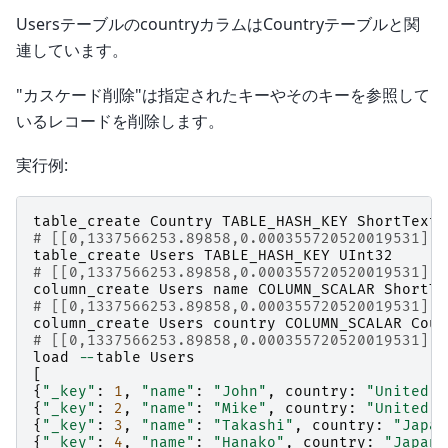
UsersテーブルのcountryカラムはCountryテーブルと関
連しています。
"カスケード削除"は指定されたキーやそのキーを参照して
いるレコードを削除します。
実行例:
table_create
Country
TABLE_HASH_KEY
ShortText
# [[0,1337566253.89858,0.000355720520019531],t
table_create
Users
TABLE_HASH_KEY
UInt32
# [[0,1337566253.89858,0.000355720520019531],t
column_create
Users
name
COLUMN_SCALAR
ShortTe
# [[0,1337566253.89858,0.000355720520019531],t
column_create
Users
country
COLUMN_SCALAR
Coun
# [[0,1337566253.89858,0.000355720520019531],t
load
--
table
Users
[
{
"_key"
:
1
,
"name"
:
"John"
,
country
:
"United S
{
"_key"
:
2
,
"name"
:
"Mike"
,
country
:
"United S
{
"_key"
:
3
,
"name"
:
"Takashi"
,
country
:
"Japan
{
"_key"
:
4
,
"name"
:
"Hanako"
,
country
:
"Japan"