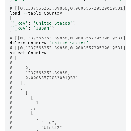
]
# [[0,1337566253.89858,0.000355720520019531],4
load
--
table
Country
[
{
"_key"
:
"United States"
}
{
"_key"
:
"Japan"
}
]
# [[0,1337566253.89858,0.000355720520019531],2
delete
Country
"United States"
# [[0,1337566253.89858,0.000355720520019531],t
select
Country
# [
#   [
#     0,
#     1337566253.89858,
#     0.000355720520019531
#   ],
#   [
#     [
#       [
#         1
#       ],
#       [
#         [
#           "_id",
#           "UInt32"