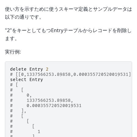
使い方を示すために使うスキーマ定義とサンプルデータは
以下の通りです。
"2"をキーとしてもつEntryテーブルからレコードを削除し
ます。
実行例:
delete
Entry
2
# [[0,1337566253.89858,0.000355720520019531],t
select
Entry
# [
#   [
#     0,
#     1337566253.89858,
#     0.000355720520019531
#   ],
#   [
#     [
#       [
#         1
#       ],