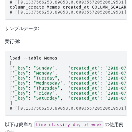
# [[0,1337566253.89858,0.000355720520019531],t
column_create
Memos
created_at
COLUMN_SCALAR
T
# [[0,1337566253.89858,0.000355720520019531],t
サンプルデータ:
実行例:
load
--
table
Memos
[
{
"_key"
:
"Sunday"
,
"created_at"
:
"2018-07-0
{
"_key"
:
"Monday"
,
"created_at"
:
"2018-07-0
{
"_key"
:
"Tuesday"
,
"created_at"
:
"2018-07-0
{
"_key"
:
"Wednesday"
,
"created_at"
:
"2018-07-0
{
"_key"
:
"Thursday"
,
"created_at"
:
"2018-07-0
{
"_key"
:
"Friday"
,
"created_at"
:
"2018-07-0
{
"_key"
:
"Saturday"
,
"created_at"
:
"2018-07-0
]
# [[0,1337566253.89858,0.000355720520019531],7
以下は簡単な
の使用例
time_classify_day_of_week
です。