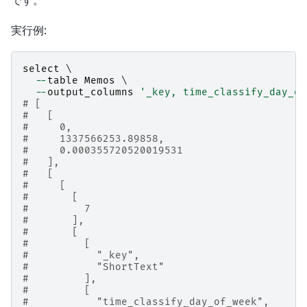
実行例:
select
 \

--
table
Memos
 \

--
output_columns
'_key, time_classify_day_of
# [
#   [
#     0,
#     1337566253.89858,
#     0.000355720520019531
#   ],
#   [
#     [
#       [
#         7
#       ],
#       [
#         [
#           "_key",
#           "ShortText"
#         ],
#         [
#           "time_classify_day_of_week",