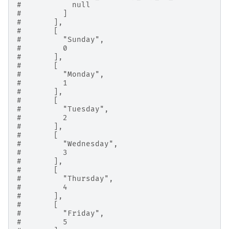
#           null
#         ]
#       ],
#       [
#         "Sunday",
#         0
#       ],
#       [
#         "Monday",
#         1
#       ],
#       [
#         "Tuesday",
#         2
#       ],
#       [
#         "Wednesday",
#         3
#       ],
#       [
#         "Thursday",
#         4
#       ],
#       [
#         "Friday",
#         5