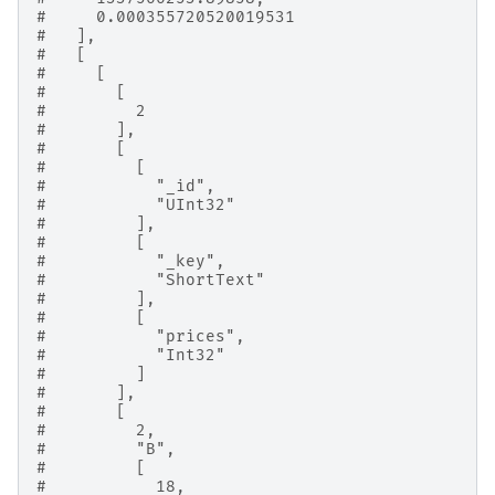
#     0.000355720520019531
#   ],
#   [
#     [
#       [
#         2
#       ],
#       [
#         [
#           "_id",
#           "UInt32"
#         ],
#         [
#           "_key",
#           "ShortText"
#         ],
#         [
#           "prices",
#           "Int32"
#         ]
#       ],
#       [
#         2,
#         "B",
#         [
#           18,