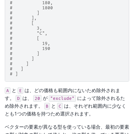
#           180,
#           1800
#         ]
#       ],
#       [
#         3,
#         "C",
#         [
#           19,
#           190
#         ]
#       ]
#     ]
#   ]
# ]
と
は、どの価格も範囲内にないため除外されま
A
E
す。
は、
が
によって除外されるた
D
20
"exclude"
め除外されます。
と
は、それぞれ範囲内に少なく
B
C
とも1つの価格を持つため選択されます。
ベクターの要素が異なる型を使っている場合、最初の要素