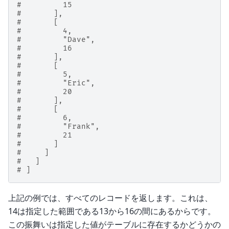
#         15
#       ],
#       [
#         4,
#         "Dave",
#         16
#       ],
#       [
#         5,
#         "Eric",
#         20
#       ],
#       [
#         6,
#         "Frank",
#         21
#       ]
#     ]
#   ]
# ]
上記の例では、すべてのレコードを返します。これは、
14は指定した範囲である13から16の間にあるからです。
この振舞いは指定した値がテーブルに存在するかどうかの