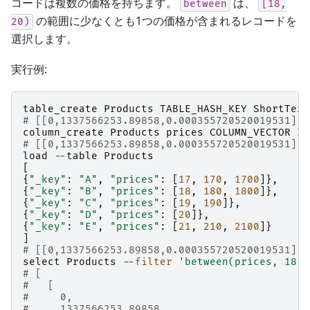
コードは複数の価格を持ちます。
は、
between
[18,
の範囲に少なくとも1つの価格が含まれるレコードを
20)
選択します。
実行例:
table_create
Products
TABLE_HASH_KEY
ShortText
# [[0,1337566253.89858,0.000355720520019531],t
column_create
Products
prices
COLUMN_VECTOR
In
# [[0,1337566253.89858,0.000355720520019531],t
load
--
table
Products
[
{
"_key"
:
"A"
,
"prices"
:
[
17
,
170
,
1700
]},
{
"_key"
:
"B"
,
"prices"
:
[
18
,
180
,
1800
]},
{
"_key"
:
"C"
,
"prices"
:
[
19
,
190
]},
{
"_key"
:
"D"
,
"prices"
:
[
20
]},
{
"_key"
:
"E"
,
"prices"
:
[
21
,
210
,
2100
]}
]
# [[0,1337566253.89858,0.000355720520019531],5
select
Products
--
filter
'between(prices, 18, 
# [
#   [
#     0,
#     1337566253.89858,