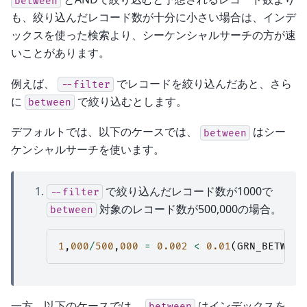
between
も、絞り込んだレコード数が十分に小さい場合は、インデ
ックスを使った検索より、シーケンシャルサーチの方が速
いことがあります。
例えば、
でレコードを絞り込んだあと、さら
--filter
に
で絞り込むとします。
between
デフォルトでは、以下のケースでは、
はシー
between
ケンシャルサーチを使います。
で絞り込んだレコード数が1000で
--filter
対象のレコード数が500,000の場合。
between
1
,
000
/
500
,
000
=
0.002
<
0.01
(
GRN_BETWEEN
一方、以下のケースでは、
はインデックスを
between