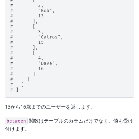
#       [
#         2,
#         "Bob",
#         13
#       ],
#       [
#         3,
#         "Calros",
#         15
#       ],
#       [
#         4,
#         "Dave",
#         16
#       ]
#     ]
#   ]
# ]
13から16歳までのユーザーを返します。
関数はテーブルのカラムだけでなく、値も受け
between
付けます。