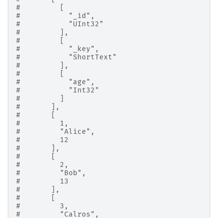
#         [
#           "_id",
#           "UInt32"
#         ],
#         [
#           "_key",
#           "ShortText"
#         ],
#         [
#           "age",
#           "Int32"
#         ]
#       ],
#       [
#         1,
#         "Alice",
#         12
#       ],
#       [
#         2,
#         "Bob",
#         13
#       ],
#       [
#         3,
#         "Calros",