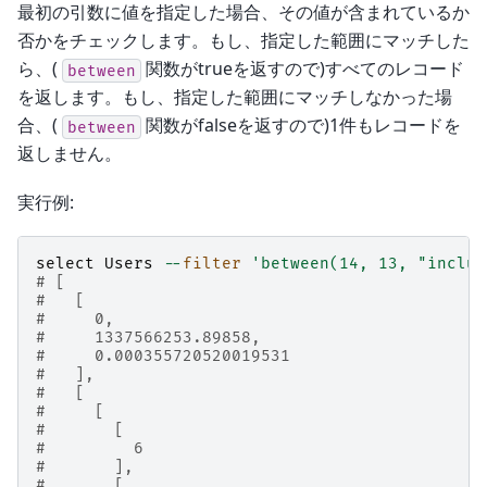
最初の引数に値を指定した場合、その値が含まれているか
否かをチェックします。もし、指定した範囲にマッチした
ら、(
関数がtrueを返すので)すべてのレコード
between
を返します。もし、指定した範囲にマッチしなかった場
合、(
関数がfalseを返すので)1件もレコードを
between
返しません。
実行例:
select
Users
--
filter
'between(14, 13, "includ
# [
#   [
#     0,
#     1337566253.89858,
#     0.000355720520019531
#   ],
#   [
#     [
#       [
#         6
#       ],
#       [