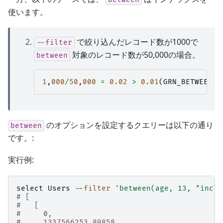
使います。
で絞り込んだレコード数が1000で
--filter
対象のレコード数が50,000の場合。
between
1
,
000
/
50
,
000
=
0.02
>
0.01
(
GRN_BETWEEN_T
のオプションを設定するクエリーは以下の通り
between
です。:
実行例:
select
Users
--
filter
'between(age, 13, "inclu
# [
#   [
#     0,
#     1337566253.89858,