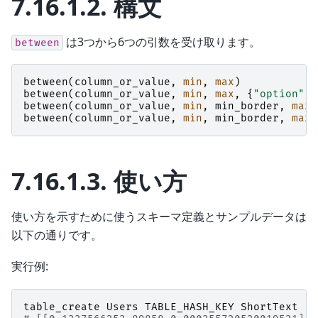
7.16.1.2.
構文
は3つから6つの引数を受け取ります。
between
between
(
column_or_value
,
min
,
max
)
between
(
column_or_value
,
min
,
max
,
{
"option"
:
between
(
column_or_value
,
min
,
min_border
,
max
,
between
(
column_or_value
,
min
,
min_border
,
max
,
7.16.1.3.
使い方
使い方を示すために使うスキーマ定義とサンプルデータは
以下の通りです。
実行例:
table_create
Users
TABLE_HASH_KEY
ShortText