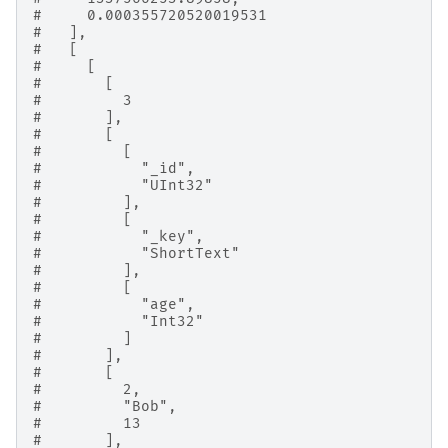
#     0.000355720520019531
#   ],
#   [
#     [
#       [
#         3
#       ],
#       [
#         [
#           "_id",
#           "UInt32"
#         ],
#         [
#           "_key",
#           "ShortText"
#         ],
#         [
#           "age",
#           "Int32"
#         ]
#       ],
#       [
#         2,
#         "Bob",
#         13
#       ],