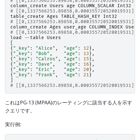
# [[0,1337566253.89858,0.000355720520019531],t
column_create
Users
age
COLUMN_SCALAR
Int32
# [[0,1337566253.89858,0.000355720520019531],t
table_create
Ages
TABLE_HASH_KEY
Int32
# [[0,1337566253.89858,0.000355720520019531],t
column_create
Ages
user_age
COLUMN_INDEX
Users
# [[0,1337566253.89858,0.000355720520019531],t
load
--
table
Users
[
{
"_key"
:
"Alice"
,
"age"
:
12
},
{
"_key"
:
"Bob"
,
"age"
:
13
},
{
"_key"
:
"Calros"
,
"age"
:
15
},
{
"_key"
:
"Dave"
,
"age"
:
16
},
{
"_key"
:
"Eric"
,
"age"
:
20
},
{
"_key"
:
"Frank"
,
"age"
:
21
}
]
# [[0,1337566253.89858,0.000355720520019531],6
これはPG-13 (MPAA)のレーティングに該当する人を示す
クエリです。
実行例: