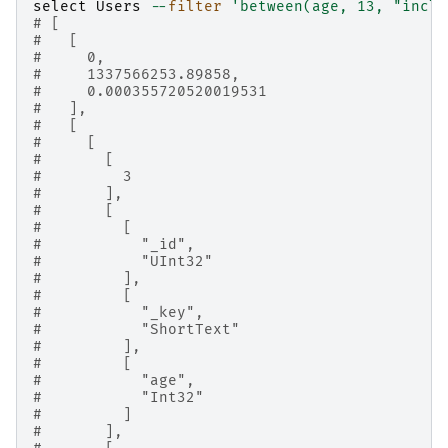
select
Users
--
filter
'between(age, 13, "inclu
# [
#   [
#     0,
#     1337566253.89858,
#     0.000355720520019531
#   ],
#   [
#     [
#       [
#         3
#       ],
#       [
#         [
#           "_id",
#           "UInt32"
#         ],
#         [
#           "_key",
#           "ShortText"
#         ],
#         [
#           "age",
#           "Int32"
#         ]
#       ],