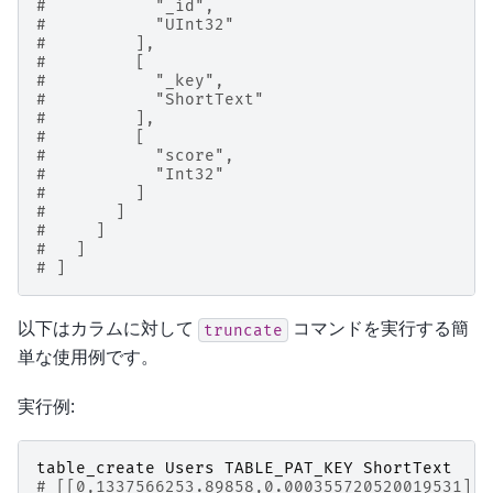
#           "_id",
#           "UInt32"
#         ],
#         [
#           "_key",
#           "ShortText"
#         ],
#         [
#           "score",
#           "Int32"
#         ]
#       ]
#     ]
#   ]
# ]
以下はカラムに対して
コマンドを実行する簡
truncate
単な使用例です。
実行例:
table_create
Users
TABLE_PAT_KEY
ShortText
# [[0,1337566253.89858,0.000355720520019531],t