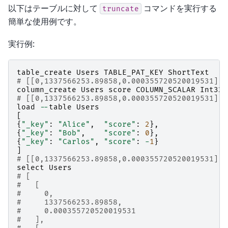
以下はテーブルに対して
コマンドを実行する
truncate
簡単な使用例です。
実行例:
table_create
Users
TABLE_PAT_KEY
ShortText
# [[0,1337566253.89858,0.000355720520019531],t
column_create
Users
score
COLUMN_SCALAR
Int32
# [[0,1337566253.89858,0.000355720520019531],t
load
--
table
Users
[
{
"_key"
:
"Alice"
,
"score"
:
2
},
{
"_key"
:
"Bob"
,
"score"
:
0
},
{
"_key"
:
"Carlos"
,
"score"
:
-
1
}
]
# [[0,1337566253.89858,0.000355720520019531],3
select
Users
# [
#   [
#     0,
#     1337566253.89858,
#     0.000355720520019531
#   ],