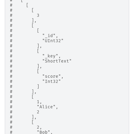
#   [
#     [
#       [
#         3
#       ],
#       [
#         [
#           "_id",
#           "UInt32"
#         ],
#         [
#           "_key",
#           "ShortText"
#         ],
#         [
#           "score",
#           "Int32"
#         ]
#       ],
#       [
#         1,
#         "Alice",
#         2
#       ],
#       [
#         2,
#         "Bob",