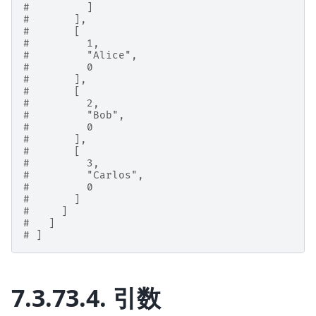
#         ]
#       ],
#       [
#         1,
#         "Alice",
#         0
#       ],
#       [
#         2,
#         "Bob",
#         0
#       ],
#       [
#         3,
#         "Carlos",
#         0
#       ]
#     ]
#   ]
# ]
7.3.73.4.
引数