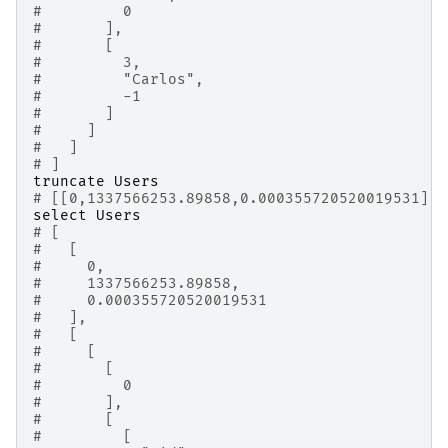
#         0
#       ],
#       [
#         3,
#         "Carlos",
#         -1
#       ]
#     ]
#   ]
# ]
truncate
Users
# [[0,1337566253.89858,0.000355720520019531],t
select
Users
# [
#   [
#     0,
#     1337566253.89858,
#     0.000355720520019531
#   ],
#   [
#     [
#       [
#         0
#       ],
#       [
#         [