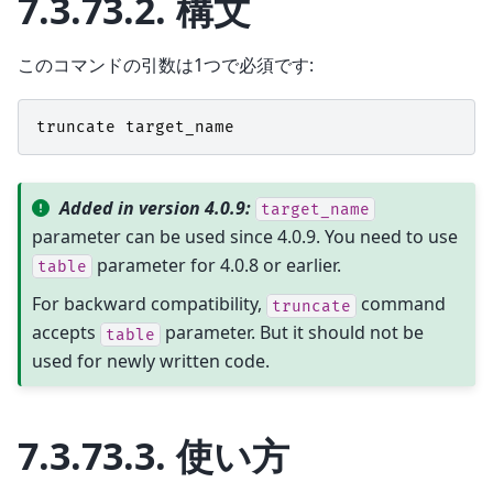
7.3.73.2.
構文
このコマンドの引数は1つで必須です:
truncate
target_name
Added in version 4.0.9:
target_name
parameter can be used since 4.0.9. You need to use
parameter for 4.0.8 or earlier.
table
For backward compatibility,
command
truncate
accepts
parameter. But it should not be
table
used for newly written code.
7.3.73.3.
使い方