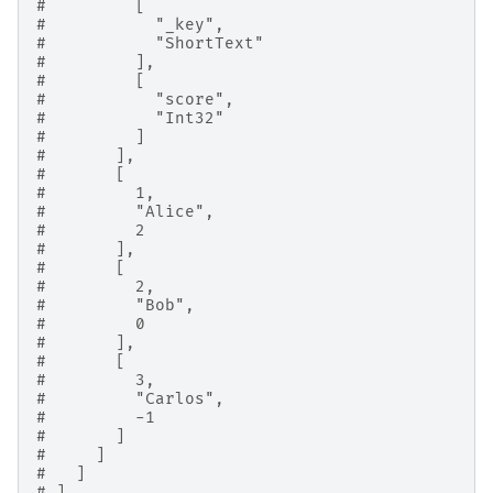
#         [
#           "_key",
#           "ShortText"
#         ],
#         [
#           "score",
#           "Int32"
#         ]
#       ],
#       [
#         1,
#         "Alice",
#         2
#       ],
#       [
#         2,
#         "Bob",
#         0
#       ],
#       [
#         3,
#         "Carlos",
#         -1
#       ]
#     ]
#   ]
# ]