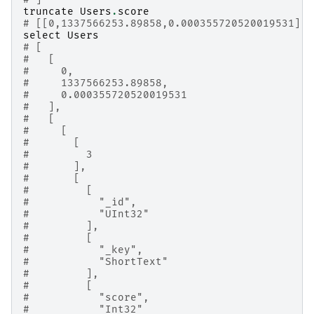
truncate
Users
.
score
# [[0,1337566253.89858,0.000355720520019531],t
select
Users
# [
#   [
#     0,
#     1337566253.89858,
#     0.000355720520019531
#   ],
#   [
#     [
#       [
#         3
#       ],
#       [
#         [
#           "_id",
#           "UInt32"
#         ],
#         [
#           "_key",
#           "ShortText"
#         ],
#         [
#           "score",
#           "Int32"