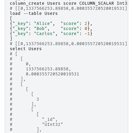
column_create
Users
score
COLUMN_SCALAR
Int32
# [[0,1337566253.89858,0.000355720520019531],t
load
--
table
Users
[
{
"_key"
:
"Alice"
,
"score"
:
2
},
{
"_key"
:
"Bob"
,
"score"
:
0
},
{
"_key"
:
"Carlos"
,
"score"
:
-
1
}
]
# [[0,1337566253.89858,0.000355720520019531],3
select
Users
# [
#   [
#     0,
#     1337566253.89858,
#     0.000355720520019531
#   ],
#   [
#     [
#       [
#         3
#       ],
#       [
#         [
#           "_id",
#           "UInt32"
#         ],