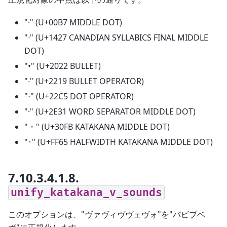
"·" (U+00B7 MIDDLE DOT)
"ᐧ" (U+1427 CANADIAN SYLLABICS FINAL MIDDLE
DOT)
"•" (U+2022 BULLET)
"∙" (U+2219 BULLET OPERATOR)
"⋅" (U+22C5 DOT OPERATOR)
"⸱" (U+2E31 WORD SEPARATOR MIDDLE DOT)
"・" (U+30FB KATAKANA MIDDLE DOT)
"･" (U+FF65 HALFWIDTH KATAKANA MIDDLE DOT)
7.10.3.4.1.8.
unify_katakana_v_sounds
このオプションは、"ヴァヴィヴヴェヴォ"を"バビブベ