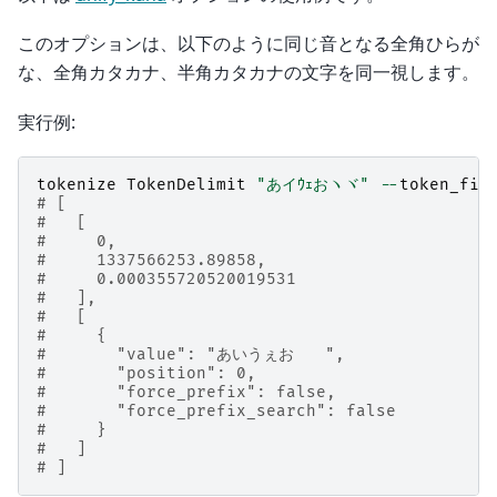
このオプションは、以下のように同じ音となる全角ひらが
な、全角カタカナ、半角カタカナの文字を同一視します。
実行例:
tokenize
TokenDelimit
"あイｳｪおヽヾ"
--
token_fil
# [
#   [
#     0,
#     1337566253.89858,
#     0.000355720520019531
#   ],
#   [
#     {
#       "value": "あいうぇおゝゞ",
#       "position": 0,
#       "force_prefix": false,
#       "force_prefix_search": false
#     }
#   ]
# ]