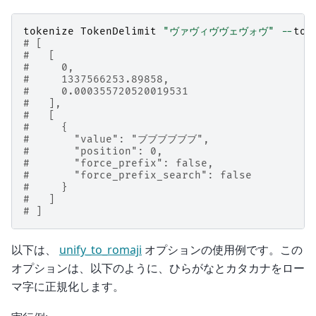
tokenize
TokenDelimit
"ヴァヴィヴヴェヴォヴ"
--
tok
# [
#   [
#     0,
#     1337566253.89858,
#     0.000355720520019531
#   ],
#   [
#     {
#       "value": "ブブブブブブ",
#       "position": 0,
#       "force_prefix": false,
#       "force_prefix_search": false
#     }
#   ]
# ]
以下は、
unify_to_romaji
オプションの使用例です。この
オプションは、以下のように、ひらがなとカタカナをロー
マ字に正規化します。