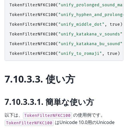
TokenFilterNFKC100
(
"unify_prolonged_sound_mark
TokenFilterNFKC100
(
"unify_hyphen_and_prolonged
TokenFilterNFKC100
(
"unify_middle_dot"
,
true
)
TokenFilterNFKC100
(
"unify_katakana_v_sounds"
,
TokenFilterNFKC100
(
"unify_katakana_bu_sound"
,
TokenFilterNFKC100
(
"unify_to_romaji"
,
true
)
7.10.3.3.
使い方
7.10.3.3.1.
簡単な使い方
以下は、
の使用例です。
TokenFilterNFKC100
はUnicode 10.0用のUnicode
TokenFilterNFKC100