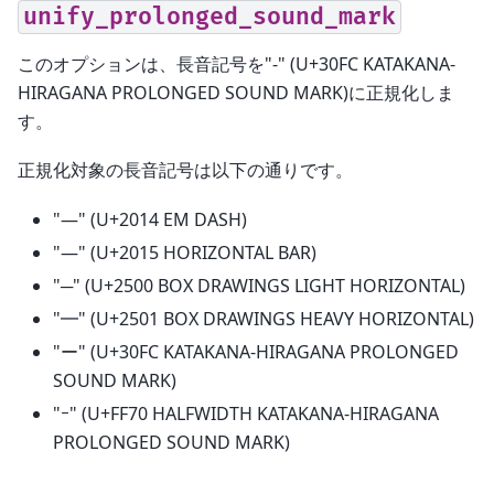
unify_prolonged_sound_mark
このオプションは、長音記号を"-" (U+30FC KATAKANA-
HIRAGANA PROLONGED SOUND MARK)に正規化しま
す。
正規化対象の長音記号は以下の通りです。
"—" (U+2014 EM DASH)
"―" (U+2015 HORIZONTAL BAR)
"─" (U+2500 BOX DRAWINGS LIGHT HORIZONTAL)
"━" (U+2501 BOX DRAWINGS HEAVY HORIZONTAL)
"ー" (U+30FC KATAKANA-HIRAGANA PROLONGED
SOUND MARK)
"ｰ" (U+FF70 HALFWIDTH KATAKANA-HIRAGANA
PROLONGED SOUND MARK)