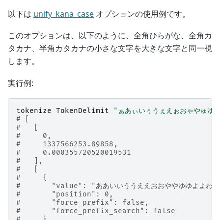
以下は
unify_kana_case
オプションの使用例です。
このオプションは、以下のように、全角ひらがな、全角カ
タカナ、半角カタカナの小さな文字を大きな文字と同一視
します。
実行例:
tokenize
TokenDelimit
"ぁあぃいぅうぇえぉおゃやゅゆ
# [
#   [
#     0,
#     1337566253.89858,
#     0.000355720520019531
#   ],
#   [
#     {
#       "value": "ああいいううええおおややゆゆよよわ
#       "position": 0,
#       "force_prefix": false,
#       "force_prefix_search": false
#     }