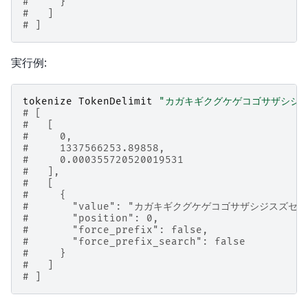
#     }
#   ]
# ]
実行例:
tokenize
TokenDelimit
"カガキギクグケゲコゴサザシジ
# [
#   [
#     0,
#     1337566253.89858,
#     0.000355720520019531
#   ],
#   [
#     {
#       "value": "カガキギクグケゲコゴサザシジス
#       "position": 0,
#       "force_prefix": false,
#       "force_prefix_search": false
#     }
#   ]
# ]