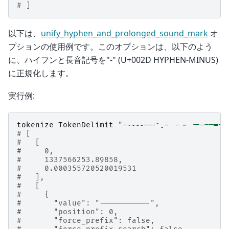
# ]
以下は、
unify_hyphen_and_prolonged_sound_mark
オ
プションの使用例です。このオプションは、以下のよう
に、ハイフンと長音記号を"-" (U+002D HYPHEN-MINUS)
に正規化します。
実行例:
tokenize
TokenDelimit
"-˗֊‐‑‒–⁃⁻₋− ﹣－ ー—―─━ｰ"
# [
#   [
#     0,
#     1337566253.89858,
#     0.000355720520019531
#   ],
#   [
#     {
#       "value": "-----------",
#       "position": 0,
#       "force_prefix": false,