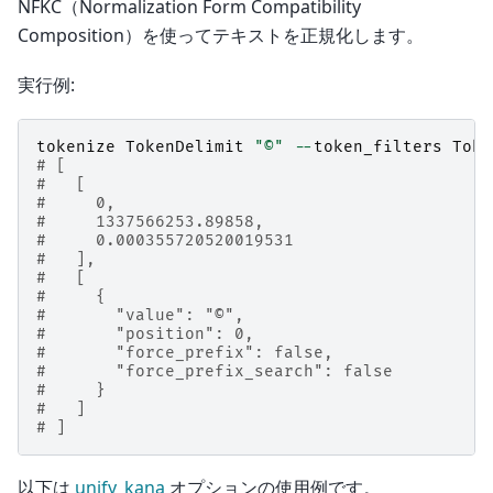
NFKC（Normalization Form Compatibility
Composition）を使ってテキストを正規化します。
実行例:
tokenize
TokenDelimit
"©"
--
token_filters
Toke
# [
#   [
#     0,
#     1337566253.89858,
#     0.000355720520019531
#   ],
#   [
#     {
#       "value": "©",
#       "position": 0,
#       "force_prefix": false,
#       "force_prefix_search": false
#     }
#   ]
# ]
以下は
unify_kana
オプションの使用例です。