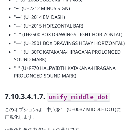
"−" (U+2212 MINUS SIGN)
"—" (U+2014 EM DASH)
"―" (U+2015 HORIZONTAL BAR)
"─" (U+2500 BOX DRAWINGS LIGHT HORIZONTAL)
"━" (U+2501 BOX DRAWINGS HEAVY HORIZONTAL)
"ー" (U+30FC KATAKANA-HIRAGANA PROLONGED
SOUND MARK)
"ｰ" (U+FF70 HALFWIDTH KATAKANA-HIRAGANA
PROLONGED SOUND MARK)
7.10.3.4.1.7.
unify_middle_dot
このオプションは、中点を"·" (U+00B7 MIDDLE DOT)に
正規化します。
正規化対象の中点は以下の通りです。