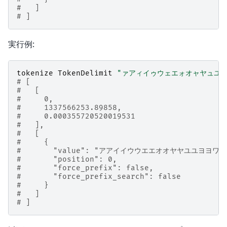
#   ]
# ]
実行例:
tokenize
TokenDelimit
"ァアィイゥウェエォオャヤュユ
# [
#   [
#     0,
#     1337566253.89858,
#     0.000355720520019531
#   ],
#   [
#     {
#       "value": "アアイイウウエエオオヤヤユユヨヨワ
#       "position": 0,
#       "force_prefix": false,
#       "force_prefix_search": false
#     }
#   ]
# ]