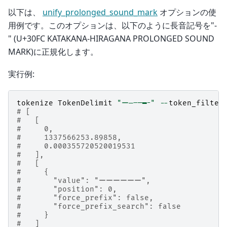
以下は、
unify_prolonged_sound_mark
オプションの使
用例です。このオプションは、以下のように長音記号を"-
" (U+30FC KATAKANA-HIRAGANA PROLONGED SOUND
MARK)に正規化します。
実行例:
tokenize
TokenDelimit
"ー—―─━ｰ"
--
token_filter
# [
#   [
#     0,
#     1337566253.89858,
#     0.000355720520019531
#   ],
#   [
#     {
#       "value": "ーーーーーー",
#       "position": 0,
#       "force_prefix": false,
#       "force_prefix_search": false
#     }
#   ]