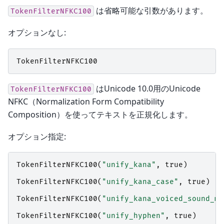
は省略可能な引数があります。
TokenFilterNFKC100
オプションなし:
TokenFilterNFKC100
はUnicode 10.0用のUnicode
TokenFilterNFKC100
NFKC（Normalization Form Compatibility
Composition）を使ってテキストを正規化します。
オプション指定:
TokenFilterNFKC100
(
"unify_kana"
,
true
)
TokenFilterNFKC100
(
"unify_kana_case"
,
true
)
TokenFilterNFKC100
(
"unify_kana_voiced_sound_ma
TokenFilterNFKC100
(
"unify_hyphen"
,
true
)