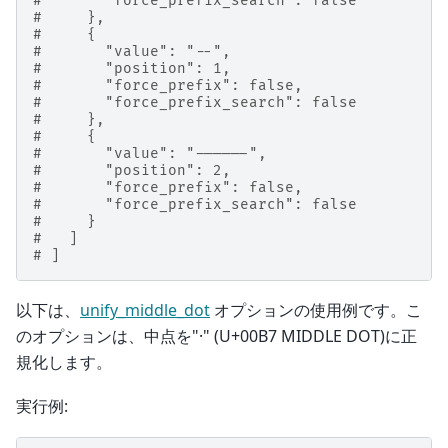
#       "force_prefix_search": false
#     },
#     {
#       "value": "--",
#       "position": 1,
#       "force_prefix": false,
#       "force_prefix_search": false
#     },
#     {
#       "value": "------",
#       "position": 2,
#       "force_prefix": false,
#       "force_prefix_search": false
#     }
#   ]
# ]
以下は、
unify_middle_dot
オプションの使用例です。こ
のオプションは、中点を"·" (U+00B7 MIDDLE DOT)に正
規化します。
実行例: