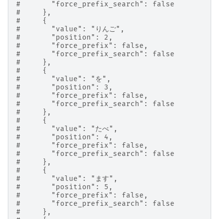
#       "force_prefix_search": false
#     },
#     {
#       "value": "りんご",
#       "position": 2,
#       "force_prefix": false,
#       "force_prefix_search": false
#     },
#     {
#       "value": "を",
#       "position": 3,
#       "force_prefix": false,
#       "force_prefix_search": false
#     },
#     {
#       "value": "たべ",
#       "position": 4,
#       "force_prefix": false,
#       "force_prefix_search": false
#     },
#     {
#       "value": "ます",
#       "position": 5,
#       "force_prefix": false,
#       "force_prefix_search": false
#     },