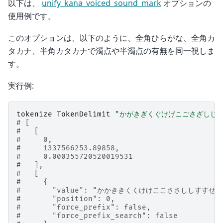
以下は、
unify_kana_voiced_sound_mark
オプションの
使用例です。
このオプションは、以下のように、全角ひらがな、全角カ
タカナ、半角カタカナで濁点や半濁点の有無を同一視しま
す。
実行例:
tokenize
TokenDelimit
"かがきぎくぐけげこごさざしじ
# [
#   [
#     0,
#     1337566253.89858,
#     0.000355720520019531
#   ],
#   [
#     {
#       "value": "かかききくくけけここささししす
#       "position": 0,
#       "force_prefix": false,
#       "force_prefix_search": false