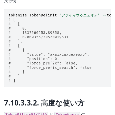
実行例:
tokenize
TokenDelimit
"アァイィウゥエェオォ"
--
tok
# [
#   [
#     0,
#     1337566253.89858,
#     0.000355720520019531
#   ],
#   [
#     {
#       "value": "axaixiuxuexeoxo",
#       "position": 0,
#       "force_prefix": false,
#       "force_prefix_search": false
#     }
#   ]
# ]
7.10.3.3.2.
高度な使い方
と
の
TokenFilterNFKC100
TokenMecab