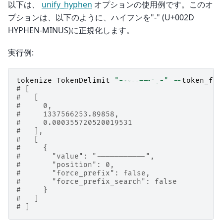
以下は、
unify_hyphen
オプションの使用例です。このオ
プションは、以下のように、ハイフンを"-" (U+002D
HYPHEN-MINUS)に正規化します。
実行例:
tokenize
TokenDelimit
"-˗֊‐‑‒–⁃⁻₋−"
--
token_fil
# [
#   [
#     0,
#     1337566253.89858,
#     0.000355720520019531
#   ],
#   [
#     {
#       "value": "-----------",
#       "position": 0,
#       "force_prefix": false,
#       "force_prefix_search": false
#     }
#   ]
# ]