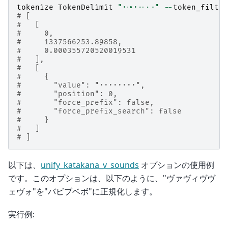
tokenize
TokenDelimit
"·ᐧ•∙⋅⸱・･"
--
token_filter
# [
#   [
#     0,
#     1337566253.89858,
#     0.000355720520019531
#   ],
#   [
#     {
#       "value": "········",
#       "position": 0,
#       "force_prefix": false,
#       "force_prefix_search": false
#     }
#   ]
# ]
以下は、
unify_katakana_v_sounds
オプションの使用例
です。このオプションは、以下のように、"ヴァヴィヴヴ
ェヴォ"を"バビブベボ"に正規化します。
実行例: