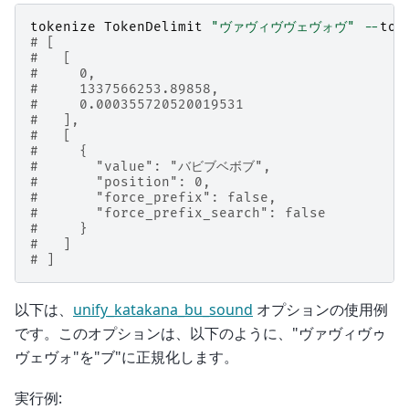
tokenize
TokenDelimit
"ヴァヴィヴヴェヴォヴ"
--
tok
# [
#   [
#     0,
#     1337566253.89858,
#     0.000355720520019531
#   ],
#   [
#     {
#       "value": "バビブベボブ",
#       "position": 0,
#       "force_prefix": false,
#       "force_prefix_search": false
#     }
#   ]
# ]
以下は、
unify_katakana_bu_sound
オプションの使用例
です。このオプションは、以下のように、"ヴァヴィヴゥ
ヴェヴォ"を"ブ"に正規化します。
実行例: