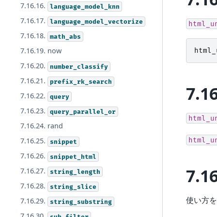
7.16.16.
language_model_knn
7.16.17.
language_model_vectorize
html_u
7.16.18.
math_abs
7.16.19. now
html_
7.16.20.
number_classify
7.16.21.
prefix_rk_search
7.1
7.16.22.
query
7.16.23.
query_parallel_or
html_u
7.16.24. rand
html_u
7.16.25.
snippet
7.16.26.
snippet_html
7.1
7.16.27.
string_length
7.16.28.
string_slice
使い方を
7.16.29.
string_substring
7.16.30.
sub_filter