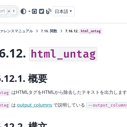
+
日本語
trl
K
GitHub
Twitter
Blog
ァレンスマニュアル
7.16.
関数
7.16.12.
html_untag
6.12.
html_untag
6.12.1.
概要
はHTMLタグをHTMLから除去したテキストを出力しま
ntag
は
output_columns
で説明している
ntag
--output_column
6.12.2.
構文