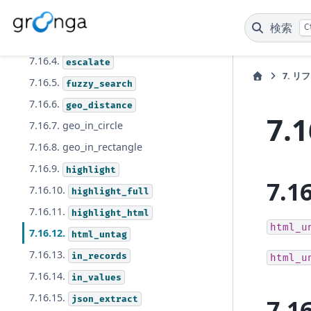
7.16.2.
cast_loose
検索
C
7.16.3. edit_distance
7.16.4.
escalate
7.
リフ
7.16.5.
fuzzy_search
7.16.6.
geo_distance
7.1
7.16.7. geo_in_circle
7.16.8. geo_in_rectangle
7.16.9.
highlight
7.1
7.16.10.
highlight_full
7.16.11.
highlight_html
html_u
7.16.12.
html_untag
7.16.13.
in_records
html_u
7.16.14.
in_values
7.16.15.
json_extract
7.1