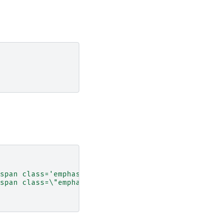
span class='emphasize'>fast</span>"
},
span class=
\"
emphasize
\"
>fast</span>"
},