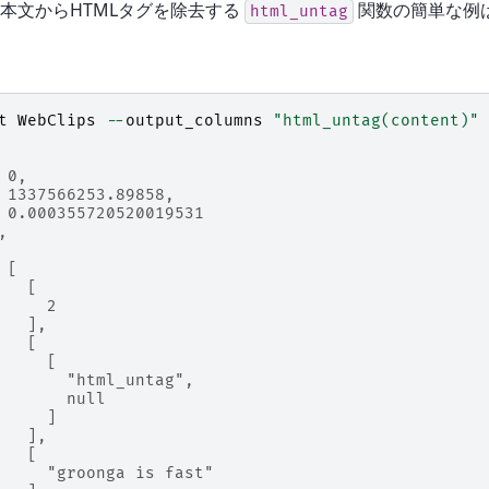
本文からHTMLタグを除去する
関数の簡単な例
html_untag
t
WebClips
--
output_columns
"html_untag(content)"
 0,
 1337566253.89858,
 0.000355720520019531
,
 [
   [
     2
   ],
   [
     [
       "html_untag",
       null
     ]
   ],
   [
     "groonga is fast"