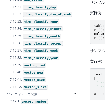
サンプル
7.16.31.
time_classify_day
実行例:
7.16.32.
time_classify_day_of_week
7.16.33.
time_classify_hour
table
7.16.34.
time_classify_minute
# [[0
colum
7.16.35.
time_classify_month
# [[0
7.16.36.
time_classify_second
サンプル
7.16.37.
time_classify_week
7.16.38.
time_classify_year
実行例:
7.16.39.
vector_find
7.16.40.
vector_new
load
[
7.16.41.
vector_size
{
"_ke
{
"_ke
7.16.42.
vector_slice
]
7.17. ウィンドウ関数
# [[0
7.17.1.
record_number