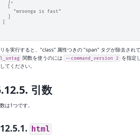
   ],
   [
     "mroonga is fast"
   ]
 ]
リを実行すると、"class" 属性つきの "span" タグが除去さ
関数を使うのには
を指定
l_untag
--command_version
2
してください。
6.12.5.
引数
数は1つです。
.12.5.1.
html