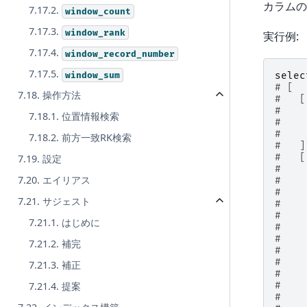
カラムの
7.17.2.
window_count
7.17.3.
window_rank
実行例:
7.17.4.
window_record_number
7.17.5.
window_sum
selec
# [
7.18. 操作方法
#   [
#    
7.18.1. 位置情報検索
#    
#    
7.18.2. 前方一致RK検索
#   ]
#   [
7.19. 設定
#    
7.20. エイリアス
#    
#    
7.21. サジェスト
#    
#    
7.21.1. はじめに
#    
#    
7.21.2. 補完
#    
#    
7.21.3. 補正
#    
#    
7.21.4. 提案
#    