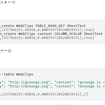
スキーマ:
_create
WebClips
TABLE_HASH_KEY
ShortText
,1337566253.89858,0.000355720520019531],true]
n_create
WebClips
content
COLUMN_SCALAR
ShortText
,1337566253.89858,0.000355720520019531],true]
データ:
--
table
WebClips
y"
:
"http://groonga.org"
,
"content"
:
"groonga is <
y"
:
"http://mroonga.org"
,
"content"
:
"mroonga is <
,1337566253.89858,0.000355720520019531],2]