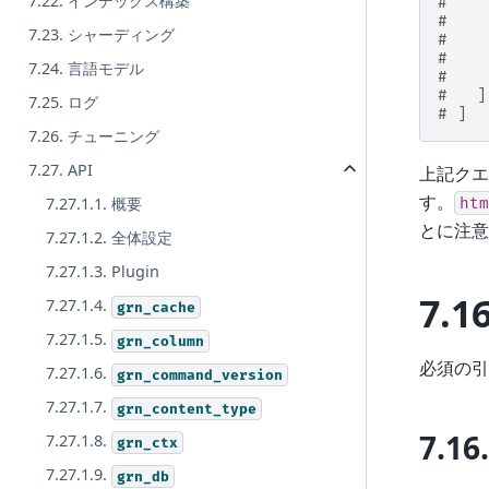
7.22. インデックス構築
#    
#    
7.23. シャーディング
#    
#    
7.24. 言語モデル
#    
#   ]
7.25. ログ
# ]
7.26. チューニング
7.27. API
上記クエ
す。
7.27.1.1. 概要
htm
とに注意
7.27.1.2. 全体設定
7.27.1.3. Plugin
7.1
7.27.1.4.
grn_cache
7.27.1.5.
grn_column
必須の引
7.27.1.6.
grn_command_version
7.27.1.7.
grn_content_type
7.16
7.27.1.8.
grn_ctx
7.27.1.9.
grn_db