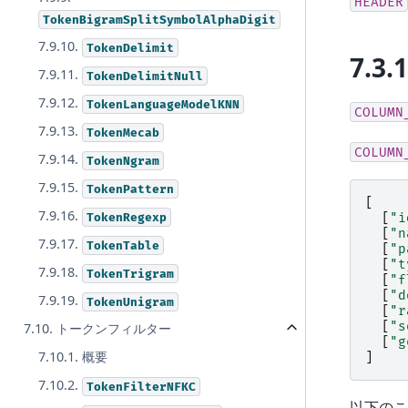
HEADER
TokenBigramSplitSymbolAlphaDigit
7.9.10.
TokenDelimit
7.3.
7.9.11.
TokenDelimitNull
7.9.12.
TokenLanguageModelKNN
COLUMN
7.9.13.
TokenMecab
COLUMN
7.9.14.
TokenNgram
7.9.15.
TokenPattern
[
7.9.16.
TokenRegexp
[
"i
[
"n
7.9.17.
TokenTable
[
"p
[
"t
7.9.18.
TokenTrigram
[
"f
[
"d
7.9.19.
TokenUnigram
[
"r
[
"s
7.10. トークンフィルター
[
"g
7.10.1. 概要
]
7.10.2.
TokenFilterNFKC
以下のこ