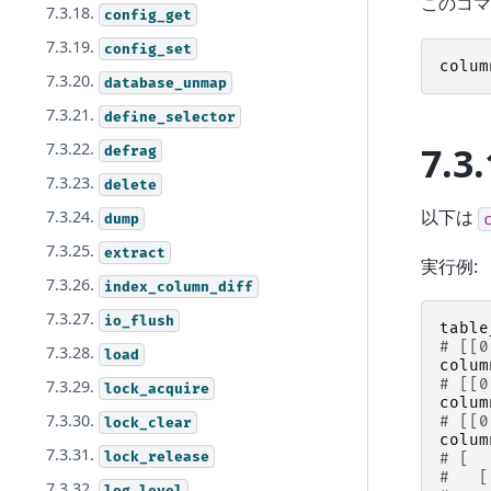
このコマ
7.3.18.
config_get
7.3.19.
config_set
colum
7.3.20.
database_unmap
7.3.21.
define_selector
7.3.
7.3.22.
defrag
7.3.23.
delete
以下は
7.3.24.
dump
7.3.25.
extract
実行例:
7.3.26.
index_column_diff
7.3.27.
io_flush
table
# [[0
7.3.28.
load
colum
# [[0
7.3.29.
lock_acquire
colum
7.3.30.
# [[0
lock_clear
colum
7.3.31.
lock_release
# [
#   [
7.3.32.
log_level