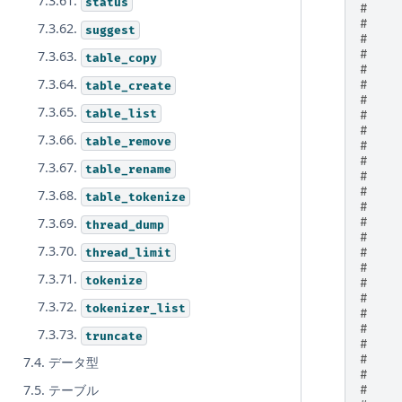
7.3.61.
status
#    
#    
7.3.62.
suggest
#    
#    
7.3.63.
table_copy
#    
7.3.64.
#    
table_create
#    
7.3.65.
table_list
#    
#    
7.3.66.
table_remove
#    
#    
7.3.67.
table_rename
#    
#
7.3.68.
table_tokenize
#    
7.3.69.
#    
thread_dump
#    
7.3.70.
thread_limit
#    
#    
7.3.71.
tokenize
#    
#    
7.3.72.
tokenizer_list
#    
#    
7.3.73.
truncate
#    
#    
7.4. データ型
#    
7.5. テーブル
#