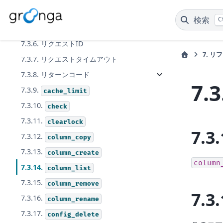
7.3.4. トレースログの出力
検索
C
7.3.5. プリティープリント
7.3.6. リクエストID
7.
リフ
7.3.7. リクエストタイムアウト
7.3.8. リターンコード
7.3
7.3.9.
cache_limit
7.3.10.
check
7.3.11.
clearlock
7.3.
7.3.12.
column_copy
7.3.13.
column_create
column
7.3.14.
column_list
7.3.15.
column_remove
7.3.
7.3.16.
column_rename
7.3.17.
config_delete