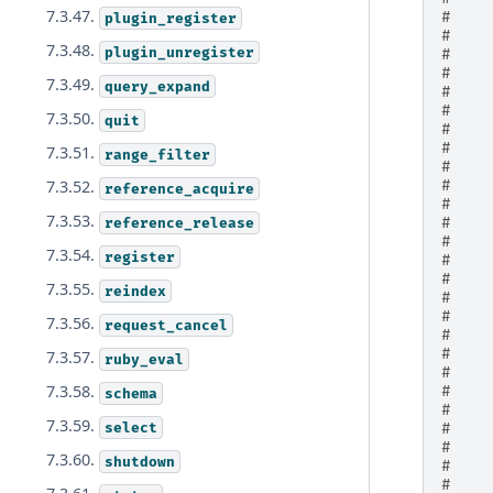
7.3.47.
#    
plugin_register
#    
7.3.48.
plugin_unregister
#    
#    
7.3.49.
query_expand
#    
#    
7.3.50.
quit
#    
#    
7.3.51.
range_filter
#    
7.3.52.
#    
reference_acquire
#    
7.3.53.
reference_release
#    
#    
7.3.54.
register
#    
#    
7.3.55.
reindex
#    
#    
7.3.56.
request_cancel
#    
#    
7.3.57.
ruby_eval
#    
7.3.58.
#    
schema
#    
7.3.59.
select
#    
#    
7.3.60.
shutdown
#    
#