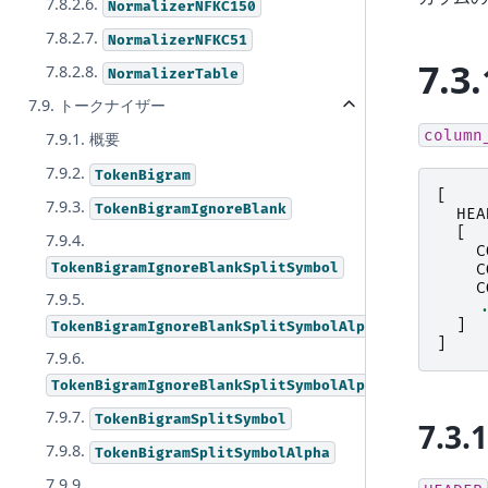
7.8.2.6.
NormalizerNFKC150
7.8.2.7.
NormalizerNFKC51
7.3.
7.8.2.8.
NormalizerTable
7.9. トークナイザー
column
7.9.1. 概要
7.9.2.
TokenBigram
[
7.9.3.
TokenBigramIgnoreBlank
HEA
[
7.9.4.
C
TokenBigramIgnoreBlankSplitSymbol
C
C
7.9.5.
.
]
TokenBigramIgnoreBlankSplitSymbolAlpha
]
7.9.6.
TokenBigramIgnoreBlankSplitSymbolAlphaDigit
7.9.7.
TokenBigramSplitSymbol
7.3.
7.9.8.
TokenBigramSplitSymbolAlpha
7.9.9.