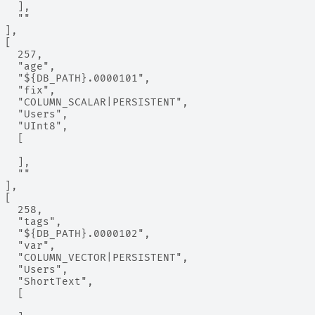
   ],
   ""
 ],
 [
   257,
   "age",
   "${DB_PATH}.0000101",
   "fix",
   "COLUMN_SCALAR|PERSISTENT",
   "Users",
   "UInt8",
   [
   ],
   ""
 ],
 [
   258,
   "tags",
   "${DB_PATH}.0000102",
   "var",
   "COLUMN_VECTOR|PERSISTENT",
   "Users",
   "ShortText",
   [