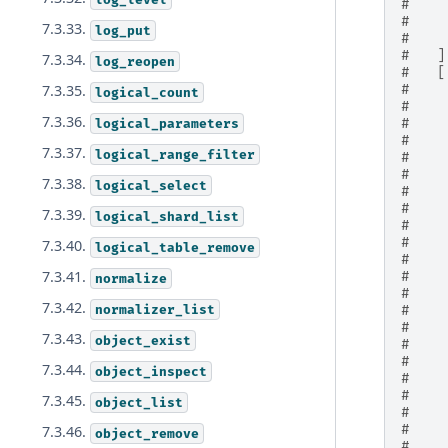
#    
#    
7.3.33.
log_put
#    
#   ]
7.3.34.
log_reopen
#   [
7.3.35.
#    
logical_count
#    
7.3.36.
logical_parameters
#    
#    
7.3.37.
logical_range_filter
#    
#    
7.3.38.
logical_select
#    
#    
7.3.39.
logical_shard_list
#    
#    
7.3.40.
logical_table_remove
#    
7.3.41.
#    
normalize
#    
7.3.42.
normalizer_list
#    
#    
7.3.43.
object_exist
#    
#    
7.3.44.
object_inspect
#    
#    
7.3.45.
object_list
#    
#    
7.3.46.
object_remove
#    