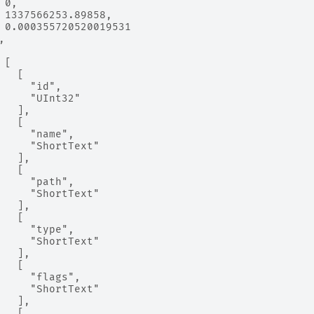
 0,
 1337566253.89858,
 0.000355720520019531
,
 [
   [
     "id",
     "UInt32"
   ],
   [
     "name",
     "ShortText"
   ],
   [
     "path",
     "ShortText"
   ],
   [
     "type",
     "ShortText"
   ],
   [
     "flags",
     "ShortText"
   ],
   [