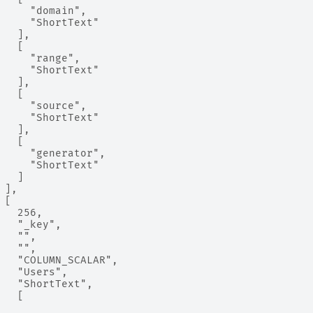
     "domain",
     "ShortText"
   ],
   [
     "range",
     "ShortText"
   ],
   [
     "source",
     "ShortText"
   ],
   [
     "generator",
     "ShortText"
   ]
 ],
 [
   256,
   "_key",
   "",
   "",
   "COLUMN_SCALAR",
   "Users",
   "ShortText",
   [