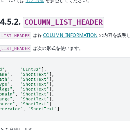
については
出力形式
を参照してください。
14.5.2.
COLUMN_LIST_HEADER
は各
COLUMN_INFORMATION
の内容を説明
_LIST_HEADER
は次の形式を使います。
_LIST_HEADER
d"
,
"UInt32"
],
ame"
,
"ShortText"
],
ath"
,
"ShortText"
],
ype"
,
"ShortText"
],
lags"
,
"ShortText"
],
omain"
,
"ShortText"
],
ange"
,
"ShortText"
],
ource"
,
"ShortText"
]
enerator"
,
"ShortText"
]
とを意味します。