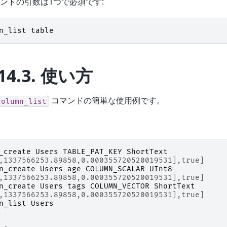
ンドの引数は1つで必須です:
n_list
table
14.3.
使い方
コマンドの簡単な使用例です。
column_list
_create
Users
TABLE_PAT_KEY
ShortText
,1337566253.89858,0.000355720520019531],true]
n_create
Users
age
COLUMN_SCALAR
UInt8
,1337566253.89858,0.000355720520019531],true]
n_create
Users
tags
COLUMN_VECTOR
ShortText
,1337566253.89858,0.000355720520019531],true]
n_list
Users