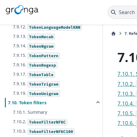
7.9.10.
TokenDelimit
Search
7.9.11.
TokenDelimitNull
7.9.12.
TokenLanguageModelKNN
7.
Ref
7.9.13.
TokenMecab
7.9.14.
TokenNgram
7.
7.9.15.
TokenPattern
7.9.16.
TokenRegexp
7.10.1
7.9.17.
TokenTable
7.10.2.
7.9.18.
TokenTrigram
7.10.3.
7.9.19.
TokenUnigram
7.10.4.
7.10. Token filters
7.10.1. Summary
7.10.5.
7.10.2.
7.10.6.
TokenFilterNFKC
7.10.3.
TokenFilterNFKC100