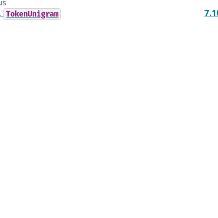
us
.
7.1
TokenUnigram