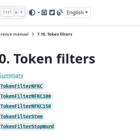
+
English
Ctrl
K
GitHub
Twitter
Blog
erence manual
7.10.
Token filters
10.
Token filters
. Summary
TokenFilterNFKC
TokenFilterNFKC100
TokenFilterNFKC150
TokenFilterStem
TokenFilterStopWord