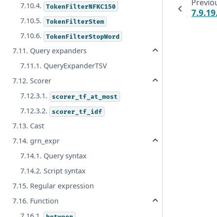
Previo
7.10.4.
TokenFilterNFKC150
7.9.19
7.10.5.
TokenFilterStem
7.10.6.
TokenFilterStopWord
7.11. Query expanders
7.11.1. QueryExpanderTSV
7.12. Scorer
7.12.3.1.
scorer_tf_at_most
7.12.3.2.
scorer_tf_idf
7.13. Cast
7.14. grn_expr
7.14.1. Query syntax
7.14.2. Script syntax
7.15. Regular expression
7.16. Function
7.16.1.
between