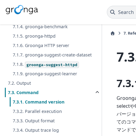
7.1.2. grnslap
Search
7.1.3.
executable file
groonga
7.1.4. groonga-benchmark
7.
Ref
7.1.5. groonga-httpd
7.1.6. Groonga HTTP server
7.3
7.1.7. groonga-suggest-create-dataset
7.1.8.
groonga-suggest-httpd
7.1.9. groonga-suggest-learner
7.3.
7.2. Output
7.3. Command
Groo
7.3.1. Command version
selec
7.3.2. Parallel execution
バージョ
7.3.3. Output format
てのコマ
マンドで
7.3.4. Output trace log