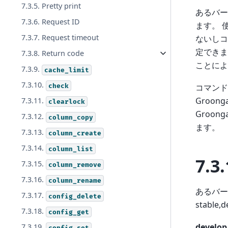
7.3.5. Pretty print
あるバー
7.3.6. Request ID
ます。 
7.3.7. Request timeout
ないしコン
定できま
7.3.8. Return code
ことによ
7.3.9.
cache_limit
7.3.10.
check
コマンド
Groon
7.3.11.
clearlock
Groon
7.3.12.
column_copy
ます。
7.3.13.
column_create
7.3.14.
column_list
7.3.
7.3.15.
column_remove
7.3.16.
column_rename
あるバー
7.3.17.
config_delete
stabl
7.3.18.
config_get
develop
7.3.19.
config_set