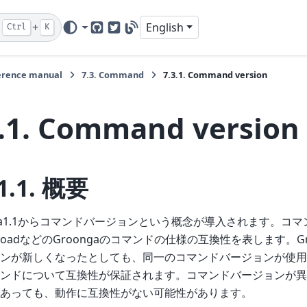
+
English
Ctrl
K
GitHub
Twitter
Blog
erence manual
7.3.
Command
7.3.1.
Command version
.1.
Command version
1.1.
概要
nga1.1からコマンドバージョンという概念が導入されます。コ
tやloadなどのGroongaのコマンドの仕様の互換性を表します。G
ンが新しくなったとしても、同一のコマンドバージョンが使用
ンドについて互換性が保証されます。コマンドバージョンが異
あっても、動作に互換性がない可能性があります。