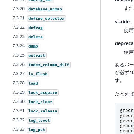
まだ
7.3.20.
database_unmap
7.3.21.
define_selector
stable
7.3.22.
defrag
使用
7.3.23.
delete
depreca
7.3.24.
dump
使用
7.3.25.
extract
あるバー
7.3.26.
index_column_diff
が必ずst
7.3.27.
io_flush
す。
7.3.28.
load
7.3.29.
lock_acquire
たとえば
7.3.30.
lock_clear
7.3.31.
groon
lock_release
groon
7.3.32.
log_level
groon
groon
7.3.33.
log_put
groon