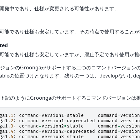
開発中であり、仕様が変更される可能性があります。
可能であり仕様も安定しています。その時点で使用することが
ted
可能であり仕様も安定していますが、廃止予定であり使用が推
ジョンのGroongaがサポートする二つのコマンドバージョン
ableの位置づけとなります。残りの一つは、developないしdep
下記のようにGroongaのサポートするコマンドバージョンは
ga1
.1
:
command
-
version1
=
stable
command
-
version
ga1
.2
:
command
-
version1
=
deprecated
command
-
version
ga1
.3
:
command
-
version2
=
stable
command
-
version
ga1
.4
:
command
-
version2
=
deprecated
command
-
version
ga1
.5
:
command
-
version3
=
stable
command
-
version