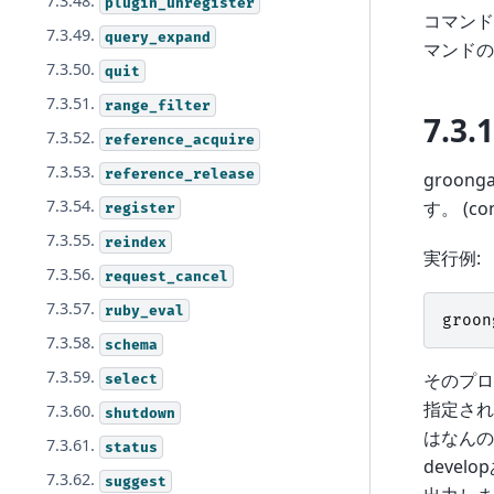
7.3.48.
plugin_unregister
コマンド
7.3.49.
query_expand
マンドの
7.3.50.
quit
7.3.51.
range_filter
7.3.1
7.3.52.
reference_acquire
7.3.53.
reference_release
groon
7.3.54.
す。 (
register
7.3.55.
reindex
実行例:
7.3.56.
request_cancel
7.3.57.
ruby_eval
groon
7.3.58.
schema
7.3.59.
そのプロ
select
指定され
7.3.60.
shutdown
はなんの
7.3.61.
status
devel
7.3.62.
suggest