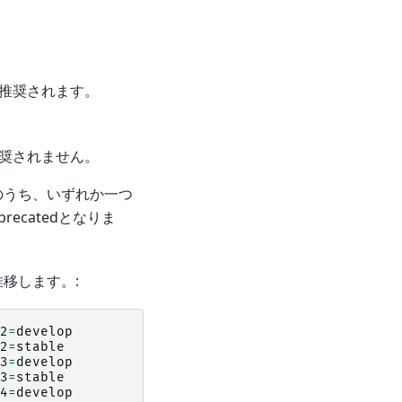
推奨されます。
奨されません。
のうち、いずれか一つ
recatedとなりま
推移します。:
2
=
develop
2
=
stable
3
=
develop
3
=
stable
4
=
develop