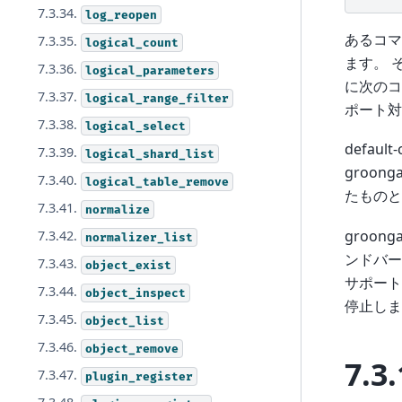
7.3.34.
log_reopen
あるコマ
7.3.35.
logical_count
ます。 
7.3.36.
logical_parameters
に次のコ
7.3.37.
logical_range_filter
ポート対
7.3.38.
logical_select
defau
7.3.39.
logical_shard_list
groo
7.3.40.
logical_table_remove
たものと
7.3.41.
normalize
groon
7.3.42.
normalizer_list
ンドバー
7.3.43.
object_exist
サポート
7.3.44.
object_inspect
停止しま
7.3.45.
object_list
7.3.46.
object_remove
7.3.
7.3.47.
plugin_register