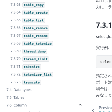
出力しま
7.3.63.
table_copy
力にエラ
7.3.64.
table_create
7.3.65.
table_list
7.3.1
7.3.66.
table_remove
7.3.67.
selec
table_rename
7.3.68.
table_tokenize
実行例:
7.3.69.
thread_dump
7.3.70.
thread_limit
selec
7.3.71.
tokenize
7.3.72.
tokenizer_list
指定され
ポート対
7.3.73.
truncate
場合は、当
7.4. Data types
みなしま
7.5. Tables
7.6. Column
Previo