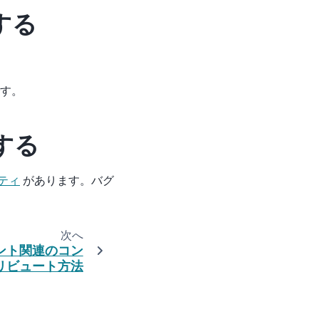
する
です。
する
ティ
があります。バグ
次へ
ント関連のコン
リビュート方法