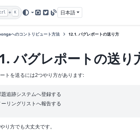
+
日本語
trl
K
GitHub
Twitter
Blog
roongaへのコントリビュート方法
12.1.
バグレポートの送り方
.1.
バグレポートの送り
ートを送るには2つやり方があります:
課題追跡システムへ登録する
メーリングリストへ報告する
やり方でも大丈夫です。