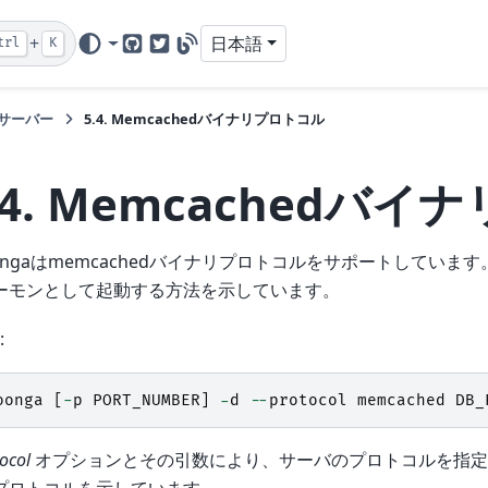
+
日本語
trl
K
GitHub
Twitter
Blog
サーバー
5.4.
Memcachedバイナリプロトコル
.4.
Memcachedバイ
oongaはmemcachedバイナリプロトコルをサポートしていま
ーモンとして起動する方法を示しています。
:
oonga
[
-
p
PORT_NUMBER
]
-
d
--
protocol
memcached
DB_
tocol
オプションとその引数により、サーバのプロトコルを指定するこ