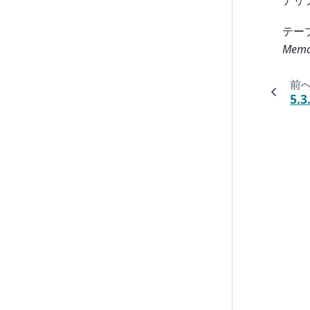
ナリ
テー
Memc
前
5.3